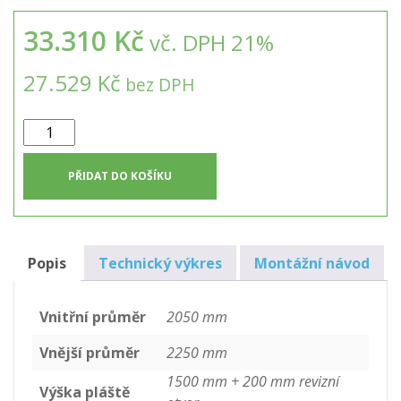
33.310 Kč
vč. DPH 21%
27.529 Kč
bez DPH
Dvouplášťový
kruhový
septik
PŘIDAT DO KOŠÍKU
5m3
množství
Popis
Technický výkres
Montážní návod
Vnitřní průměr
2050 mm
Vnější průměr
2250 mm
1500 mm + 200 mm revizní
Výška pláště