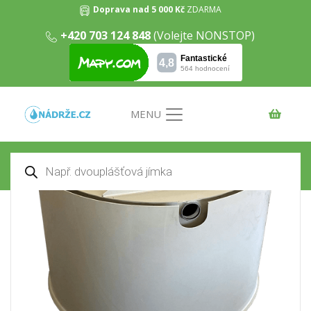
Doprava nad 5 000 Kč
ZDARMA
+420 703 124 848
(Volejte NONSTOP)
Dvouplášťový kruhový septik 5m3
Domů
/
Septiky
/ Dvouplášťový kruhový septik 5m3
MENU
Products
search