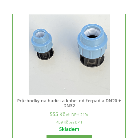
Průchodky na hadici a kabel od čerpadla DN20 +
DN32
555 Kč
vč. DPH 21%
459 Kč
bez DPH
Skladem