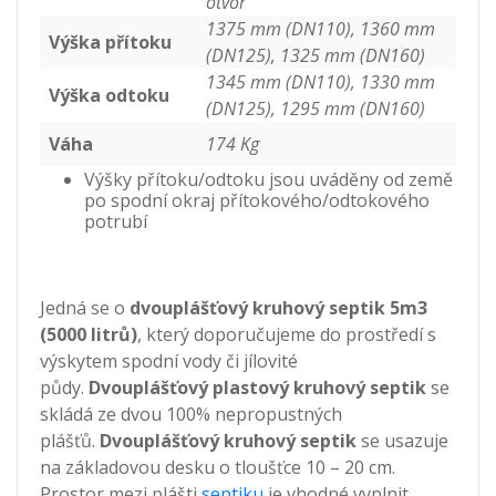
otvor
1375 mm (DN110), 1360 mm
Výška přítoku
(DN125), 1325 mm (DN160)
1345 mm (DN110), 1330 mm
Výška odtoku
(DN125), 1295 mm (DN160)
Váha
174 Kg
Výšky přítoku/odtoku jsou uváděny od země
po spodní okraj přítokového/odtokového
potrubí
Jedná se o
dvouplášťový kruhový septik 5m3
(5000 litrů)
, který doporučujeme do prostředí s
výskytem spodní vody či jílovité
půdy.
Dvouplášťový plastový kruhový septik
se
skládá ze dvou 100% nepropustných
plášťů.
Dvouplášťový kruhový septik
se usazuje
na základovou desku o tloušťce 10 – 20 cm.
Prostor mezi plášti
septiku
je vhodné vyplnit