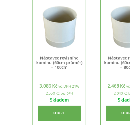
Nástavec revizního
Nástavec r
komínu (60cm průměr)
komínu (60c
– 100cm
– 80
3.086 Kč
2.468 Kč
vč. DPH 21%
vč
2.550 Kč
2.040 Kč
bez DPH
b
Skladem
Skla
KOUPIT
KOUP