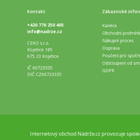
Kontakt
Zákaznické info
+420 776 250 405
Kariéra
info@nadrze.cz
Obchodní podmín
Nákupní proces
CEKO s.r.o.
Doprava
Kojetice 185
Poučení pro spotře
675 23 Kojetice
Odstoupení od sm
IČ 60723335
GDPR
DIČ CZ60723335
Internetový obchod
Nádrže.cz
provozuje společ