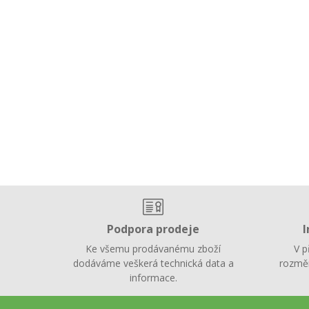
Podpora prodeje
I
Ke všemu prodávanému zboží
V p
dodáváme veškerá technická data a
rozměr
informace.