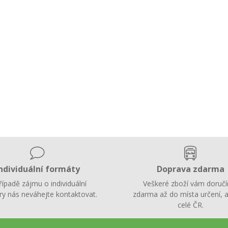
ndividuální formáty
Doprava zdarma
řípadě zájmu o individuální
Veškeré zboží vám doruč
y nás neváhejte kontaktovat.
zdarma až do místa určení, a
celé ČR.