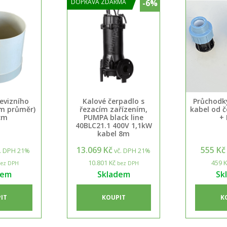
DOPRAVA ZDARMA
-6%
evizního
Kalové čerpadlo s
Průchodky
m průměr)
řezacím zařízením,
kabel od 
cm
PUMPA black line
+
40BLC21.1 400V 1,1kW
kabel 8m
13.069 Kč
555 Kč
. DPH 21%
vč. DPH 21%
10.801 Kč
459 K
ez DPH
bez DPH
dem
Skladem
Sk
IT
KOUPIT
K