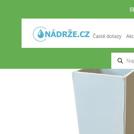
Držák na čerpadlo
Domů
/
Příslušenství
/ Držák na čerpadlo
Časté dotazy
Akc
Products
search