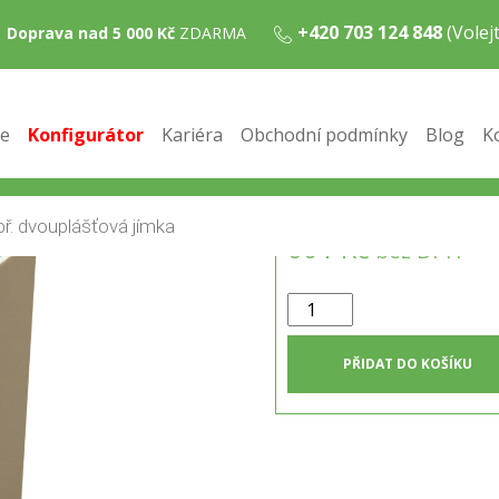
+420 703 124 848
(Vole
Doprava nad 5 000 Kč
ZDARMA
Číst více
e
Konfigurátor
Kariéra
Obchodní podmínky
Blog
K
727 Kč
vč. DPH
601 Kč
bez DPH
Držák
na
čerpadlo
PŘIDAT DO KOŠÍKU
množství