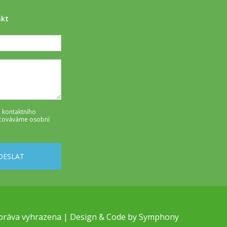
akt
 kontaktního
cováváme osobní
DESLAT
práva vyhrazena | Design & Code by
Symphony