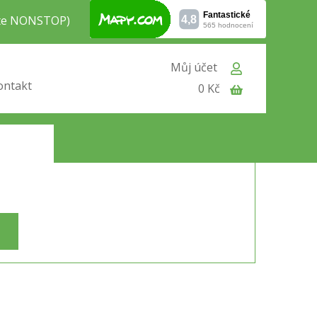
jte NONSTOP)
Můj účet
ontakt
0 Kč
 21%