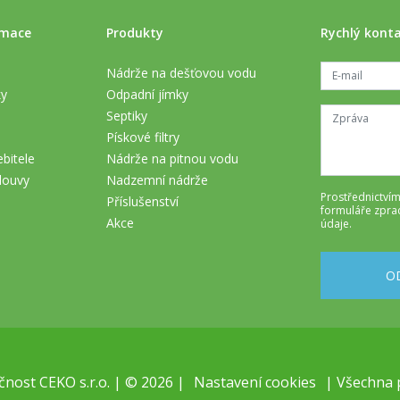
rmace
Produkty
Rychlý kont
Nádrže na dešťovou vodu
ky
Odpadní jímky
Septiky
Pískové filtry
bitele
Nádrže na pitnou vodu
louvy
Nadzemní nádrže
Prostřednictvím
Příslušenství
formuláře
zpra
Akce
údaje
.
O
nost CEKO s.r.o. | © 2026 |
Nastavení cookies
| Všechna 