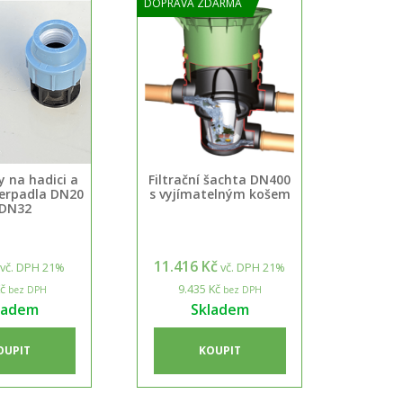
DOPRAVA ZDARMA
 na hadici a
Filtrační šachta DN400
čerpadla DN20
s vyjímatelným košem
 DN32
11.416 Kč
vč. DPH 21%
vč. DPH 21%
č
9.435 Kč
bez DPH
bez DPH
ladem
Skladem
OUPIT
KOUPIT