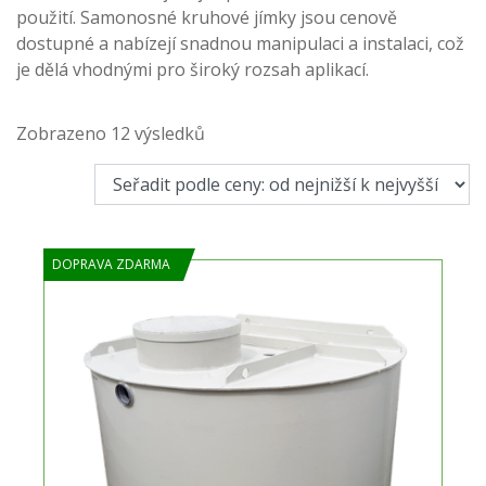
použití. Samonosné kruhové jímky jsou cenově
dostupné a nabízejí snadnou manipulaci a instalaci, což
je dělá vhodnými pro široký rozsah aplikací.
Seřazeno
Zobrazeno 12 výsledků
podle
ceny:
od
nejnižší
DOPRAVA ZDARMA