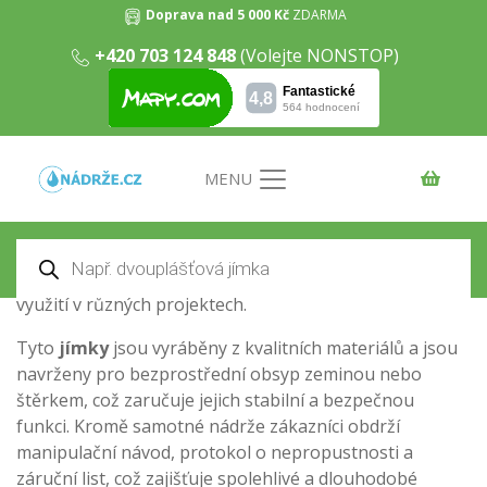
Doprava nad 5 000 Kč
ZDARMA
Samonosné kruhové jímky
+420 703 124 848
(Volejte NONSTOP)
Domů
/
Odpadní jímky
/ Samonosné kruhové jímky
Samonosné kruhové jímky
představují efektivní
řešení pro sběr a záchyt odpadních vod, například z WC.
Tyto jímky jsou ideální pro použití v místech, kde není
MENU
spodní voda. Díky své samonosné konstrukci
nevyžadují další podpůrné struktury, což zjednodušuje
Products
instalaci a snižuje náklady. K dispozici jsou v různých
search
velikostech od 2m³ až po 20m³, čímž umožňují flexibilní
využití v různých projektech.
Tyto
jímky
jsou vyráběny z kvalitních materiálů a jsou
navrženy pro bezprostřední obsyp zeminou nebo
štěrkem, což zaručuje jejich stabilní a bezpečnou
funkci. Kromě samotné nádrže zákazníci obdrží
manipulační návod, protokol o nepropustnosti a
záruční list, což zajišťuje spolehlivé a dlouhodobé