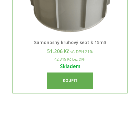
Samonosný kruhový septik 15m3
51.206 Kč
vč. DPH 21%
42.319 Kč
bez DPH
Skladem
KOUPIT