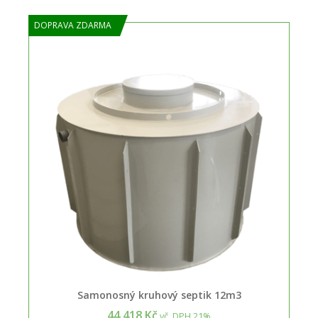
DOPRAVA ZDARMA
Samonosný kruhový septik 12m3
44.418 Kč
vč. DPH 21%