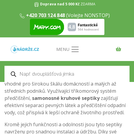
Doprava nad 5 000 Kč
ZDARMA
Samonosné kruhové septiky
+420 703 124 848
(Volejte NONSTOP)
Domů
/
Septiky
/ Samonosné kruhové septiky
Samonosné kruhové septiky
jsou ideální řešení pro
efektivní a spolehlivé zpracování odpadních vod v
místech, kde není přístup k veřejné kanalizaci. Tyto
MENU
septiky, vyrobené z odolného plastu, jsou navrženy tak,
aby odolávaly vnějším vlivům a poskytovaly
Products
dlouhodobou spolehlivost. K dispozici v různých
search
velikostech od 2m³ až po 15m³, tyto
septiky
jsou
vhodné pro širokou škálu domácností a malých až
středních podniků. Využívající tříkomorový systém
předčištění,
samonosné kruhové septiky
zajišťují
efektivní separaci pevných látek a předčištění odpadní
vody, což přispívá k lepší ochraně životního prostředí.
Kromě jejich funkčnosti a odolnosti jsou tyto septiky
navrženy pro snadnou instalaci a údržbu. Díky své