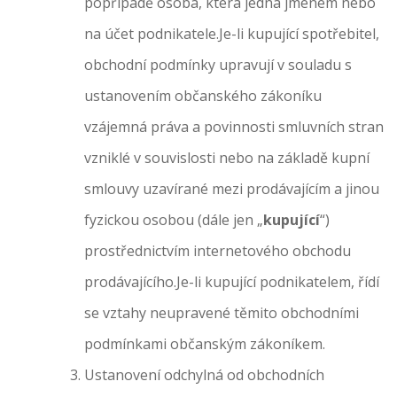
popřípadě osoba, která jedná jménem nebo
na účet podnikatele.Je-li kupující spotřebitel,
obchodní podmínky upravují v souladu s
ustanovením občanského zákoníku
vzájemná práva a povinnosti smluvních stran
vzniklé v souvislosti nebo na základě kupní
smlouvy uzavírané mezi prodávajícím a jinou
fyzickou osobou (dále jen „
kupující
“)
prostřednictvím internetového obchodu
prodávajícího.Je-li kupující podnikatelem, řídí
se vztahy neupravené těmito obchodními
podmínkami občanským zákoníkem.
Ustanovení odchylná od obchodních