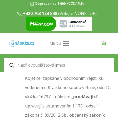
Doprava nad 5 000 Kč
ZDARMA
Obchodní podmínky
+420 703 124 848
(Volejte NONSTOP)
Úvod
/
Obchodní podmínky
Úvodní ustanovení
MENU
Tyto obchodní podmínky (dále jen „
obchodní
podmínky
“) společnosti CEKO s.r.o., IČ:
Products
search
60723335, sídlem Kojetice 185, 675 23
Kojetice, zapsané v obchodním rejstříku
vedeném u Krajského soudu v Brně, oddíl C,
vložka 16737 – dále jen „
prodávající
“ –
upravují s ustanovením § 1751 odst. 1
zákona č. 89/2012 Sb., občanský zákoník