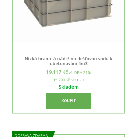
Nízká hranatá nádrž na dešťovou vodu k
obetonování 4m3
19.117 Kč
vč. DPH 21%
15.799 Kč
bez DPH
Skladem
KOUPIT
DOPRAVA ZDARMA