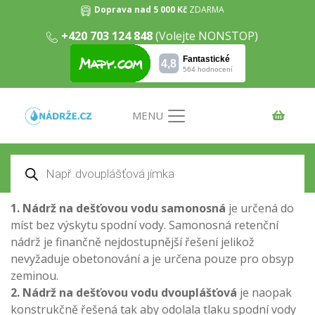
Doprava nad 5 000 Kč
ZDARMA
Nádrže na dešťovou vodu
+420 703 124 848
(Volejte NONSTOP)
Domů
/ Nádrže na dešťovou vodu
Nádrže na dešťovou vodu
slouží k zadržování
srážkových vod. Dešťovou vodu je následně možné
využít například pro zálivku zahrady případně pro
MENU
splachování WC či praní.
Nádrž na dešťovou vodu
Vám
pomůže ušetřit finance vynaložené na provoz
Products
domácnosti.
Nádrže na dešťovou vodu
se řadí do tří
search
hlavních konstrukčních kategorií.
1. Nádrž na dešťovou vodu samonosná
je určená do
míst bez výskytu spodní vody. Samonosná retenční
nádrž je finančně nejdostupnější řešení jelikož
nevyžaduje obetonování a je určena pouze pro obsyp
zeminou.
2. Nádrž na dešťovou vodu dvouplášťová
je naopak
konstrukčně řešená tak aby odolala tlaku spodní vody