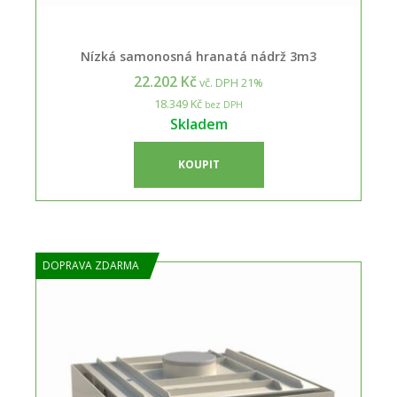
Nízká samonosná hranatá nádrž 3m3
22.202 Kč
vč. DPH 21%
18.349 Kč
bez DPH
Skladem
KOUPIT
DOPRAVA ZDARMA