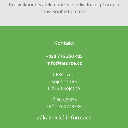
Pro velkoodběratele nabízíme individuální přístup a
ceny. Kontaktujte nás.
Kontakt
+420 776 250 405
info@nadrze.cz
CEKO s.r.o.
Kojetice 185
675 23 Kojetice
IČ 60723335
DIČ CZ60723335
Zákaznické informace