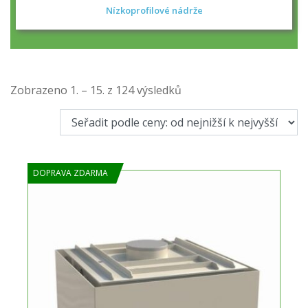
Nízkoprofilové nádrže
Seřazeno
Zobrazeno 1. – 15. z 124 výsledků
podle
ceny:
od
nejnižší
DOPRAVA ZDARMA