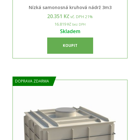
Nízká samonosná kruhová nádrž 3m3
20.351 Kč
vč. DPH 21%
16.819 Kč
bez DPH
Skladem
KOUPIT
DOPRAVA ZDARMA