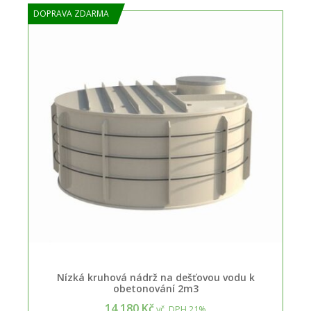
DOPRAVA ZDARMA
Nízká kruhová nádrž na dešťovou vodu k
obetonování 2m3
14.180 Kč
vč. DPH 21%