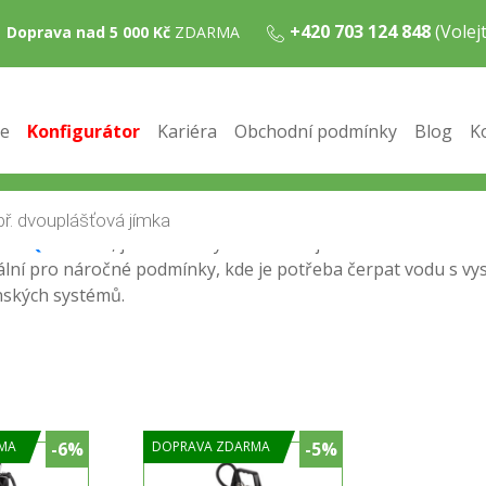
+420 703 124 848
(Vole
Doprava nad 5 000 Kč
ZDARMA
ě znečištěných vod, kalů, splašků, a obsahů z septiků, což 
e
Konfigurátor
Kariéra
Obchodní podmínky
Blog
K
 z řad PUMPA blue line a black line, která jsou vybavena řez
s teplotami čerpaných kapalin až do 35° C a jsou navržena p
modelů s plovákovým spínačem a ovládací skříňkou, což zaji
da GQGM 6-18
, jsou navíc vybavena dvojitou mechanickou u
deální pro náročné podmínky, kde je potřeba čerpat vodu s v
nských systémů.
MA
-6%
DOPRAVA ZDARMA
-5%