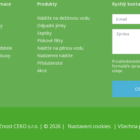
rmace
Produkty
Rychlý kont
Nádrže na dešťovou vodu
ky
Odpadní jímky
Septiky
Pískové filtry
bitele
Nádrže na pitnou vodu
louvy
Nadzemní nádrže
Prostřednictvím
Příslušenství
formuláře
zpra
Akce
údaje
.
O
nost CEKO s.r.o. | © 2026 |
Nastavení cookies
| Všechna 