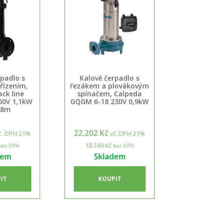
rpadlo s
Kalové čerpadlo s
řízením,
řezákem a plovákovým
ck line
spínačem, Calpeda
00V 1,1kW
GQGM 6-18 230V 0,9kW
 8m
22.202 Kč
č. DPH 21%
vč. DPH 21%
18.349 Kč
bez DPH
bez DPH
dem
Skladem
IT
KOUPIT