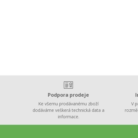
Podpora prodeje
I
Ke všemu prodávanému zboží
V p
dodáváme veškerá technická data a
rozměr
informace.