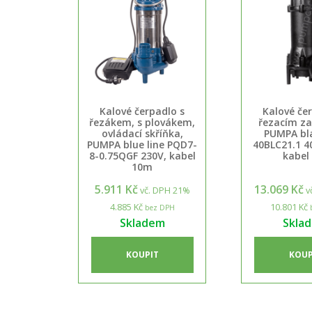
Kalové čerpadlo s
Kalové če
řezákem, s plovákem,
řezacím za
ovládací skříňka,
PUMPA bla
PUMPA blue line PQD7-
40BLC21.1 4
8-0.75QGF 230V, kabel
kabel
10m
5.911 Kč
13.069 Kč
vč. DPH 21%
v
4.885 Kč
10.801 Kč
bez DPH
Skladem
Skla
KOUPIT
KOUP