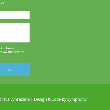
akt
 kontaktního
cováváme osobní
DESLAT
práva vyhrazena | Design & Code by
Symphony