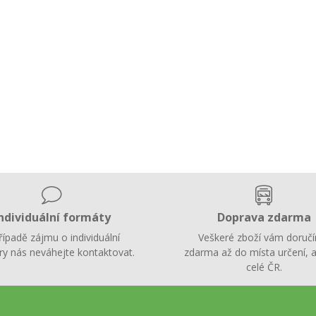
ndividuální formáty
Doprava zdarma
řípadě zájmu o individuální
Veškeré zboží vám doruč
y nás neváhejte kontaktovat.
zdarma až do místa určení, a
celé ČR.