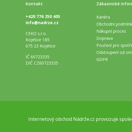
Kontakt
Zákaznické info
+420 776 250 405
Kariéra
info@nadrze.cz
Obchodní podmín
Nákupní proces
CEKO s.r.o.
Doprava
Kojetice 185
Poučení pro spotře
675 23 Kojetice
Odstoupení od sm
IČ 60723335
GDPR
DIČ CZ60723335
Internetový obchod
Nádrže.cz
provozuje společ