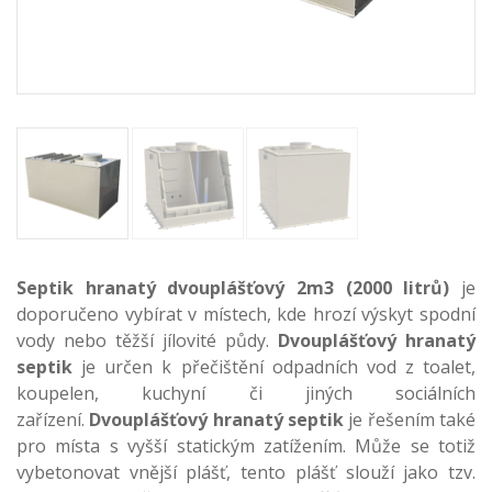
Septik hranatý dvouplášťový 2m3 (2000 litrů)
je
doporučeno vybírat v místech, kde hrozí výskyt spodní
vody nebo těžší jílovité půdy.
Dvouplášťový hranatý
septik
je určen k přečištění odpadních vod z toalet,
koupelen, kuchyní či jiných sociálních
zařízení.
Dvouplášťový hranatý septik
je řešením také
pro místa s vyšší statickým zatížením. Může se totiž
vybetonovat vnější plášť, tento plášť slouží jako tzv.