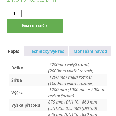
Dvouplášťový
hranatý
septik
PŘIDAT DO KOŠÍKU
2m3
množství
Popis
Technický výkres
Montážní návod
2200mm vnější rozměr
Délka
(2000mm vnitřní rozměr)
1200 mm vnější rozměr
Šířka
(1000mm vnitřní rozměr)
1200 mm (1000 mm + 200mm
Výška
revizní šachta)
875 mm (DN110), 860 mm
Výška přítoku
(DN125), 825 mm (DN160)
845 mm (DN110), 830 mm