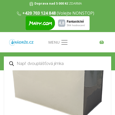
Doprava nad 5 000 Kč
ZDARMA
+420 703 124 848
(Volejte NONSTOP)
Dvouplášťový hranatý septik 2m3
Domů
/
Septiky
/ Dvouplášťový hranatý septik 2m3
MENU
Products
search