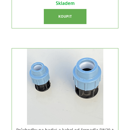
Skladem
KOUPIT
Průchodky na hadici a kabel od čerpadla DN20 +