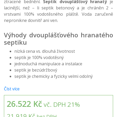
ztracené bednění.
Septik dvouplášťový hranatý
je
lacinější, než – li septik betonový a je chráněn 2 –
vrstvami 100% vodotěsného pláště. Voda zaručeně
nepronikne dovnitř ani ven.
Výhody dvouplášťového hranatého
septiku
nízká cena vs. dlouhá životnost
septik je 100% vodotěsný
jednoduchá manipulace a instalace
septik je bezúdržbový
septik je chemicky a fyzicky velmi odolný
Číst více
26.522 Kč
vč. DPH 21%
21.919 Kč
bez DPH