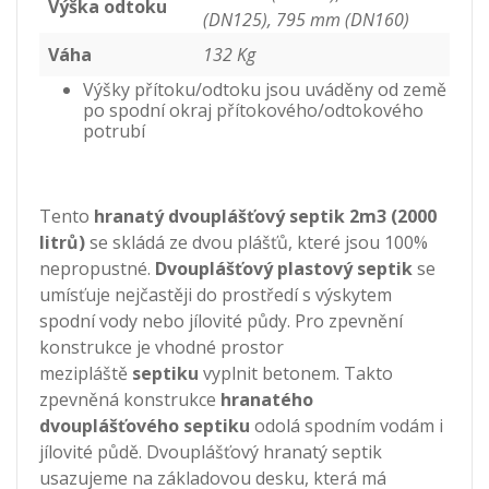
Výška odtoku
(DN125), 795 mm (DN160)
Váha
132 Kg
Výšky přítoku/odtoku jsou uváděny od země
po spodní okraj přítokového/odtokového
potrubí
Tento
hranatý dvouplášťový septik 2m3 (2000
litrů)
se skládá ze dvou plášťů, které jsou 100%
nepropustné.
Dvouplášťový plastový septik
se
umísťuje nejčastěji do prostředí s výskytem
spodní vody nebo jílovité půdy. Pro zpevnění
konstrukce je vhodné prostor
mezipláště
septiku
vyplnit betonem. Takto
zpevněná konstrukce
hranatého
dvouplášťového septiku
odolá spodním vodám i
jílovité půdě. Dvouplášťový hranatý septik
usazujeme na základovou desku, která má