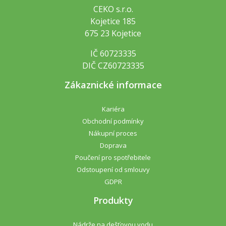
CEKO s.r.o.
Kojetice 185
675 23 Kojetice
IČ 60723335
DIČ CZ60723335
Zákaznické informace
Kariéra
Obchodní podmínky
Nákupní proces
Doprava
Poučení pro spotřebitele
Odstoupení od smlouvy
GDPR
Produkty
Nádrže na dešťovou vodu