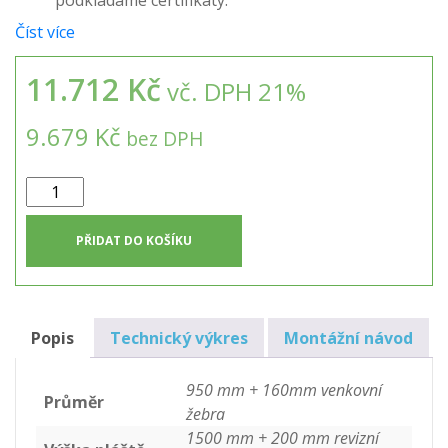
podkládáme certifikáty.
Číst více
11.712 Kč
vč. DPH 21%
9.679 Kč
bez DPH
Kruhová
nádrž
na
PŘIDAT DO KOŠÍKU
dešťovou
vodu
k
obetonování
Popis
Technický výkres
Montážní návod
1m3
množství
950 mm + 160mm venkovní
Průměr
žebra
1500 mm + 200 mm revizní