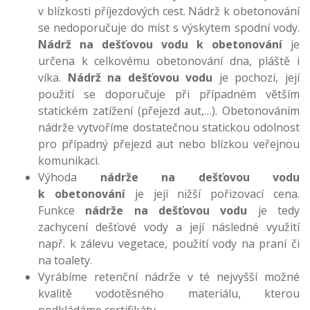
v blízkosti příjezdových cest. Nádrž k obetonování
se nedoporučuje do míst s výskytem spodní vody.
Nádrž na dešťovou vodu k obetonování
je
určena k celkovému obetonování dna, pláště i
víka.
Nádrž na dešťovou vodu
je pochozí, její
použití se doporučuje při případném větším
statickém zatížení (přejezd aut,…). Obetonováním
nádrže vytvoříme dostatečnou statickou odolnost
pro případný přejezd aut nebo blízkou veřejnou
komunikaci.
Výhoda
nádrže na dešťovou vodu
k obetonování
je její nižší pořizovací cena.
Funkce
nádrže na dešťovou vodu
je tedy
zachycení dešťové vody a její následné využití
např. k zálevu vegetace, použití vody na praní či
na toalety.
Vyrábíme retenční nádrže v té nejvyšší možné
kvalitě vodotěsného materiálu, kterou