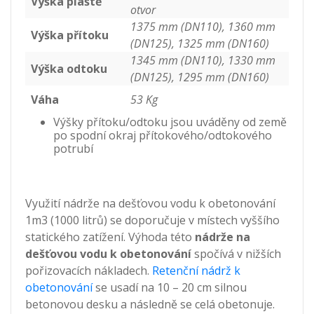
Výška pláště
otvor
1375 mm (DN110), 1360 mm
Výška přítoku
(DN125), 1325 mm (DN160)
1345 mm (DN110), 1330 mm
Výška odtoku
(DN125), 1295 mm (DN160)
Váha
53 Kg
Výšky přítoku/odtoku jsou uváděny od země
po spodní okraj přítokového/odtokového
potrubí
Využití nádrže na dešťovou vodu k obetonování
1m3 (1000 litrů) se doporučuje v místech vyššího
statického zatížení. Výhoda této
nádrže na
dešťovou vodu k obetonování
spočívá v nižších
pořizovacích nákladech.
Retenční nádrž k
obetonování
se usadí na 10 – 20 cm silnou
betonovou desku a následně se celá obetonuje.