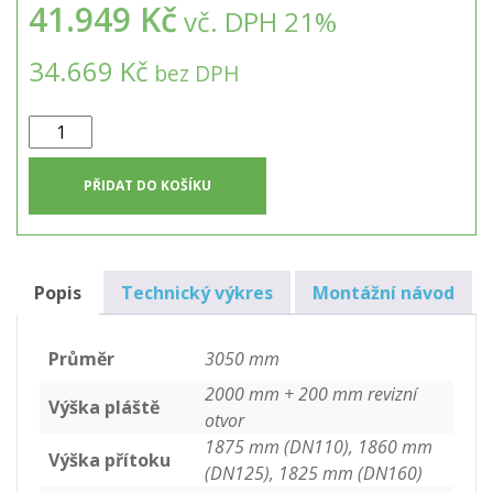
41.949 Kč
vč. DPH 21%
34.669 Kč
bez DPH
Samonosná
kruhová
nádrž
PŘIDAT DO KOŠÍKU
na
dešťovou
vodu
15m3
Popis
Technický výkres
Montážní návod
množství
Průměr
3050 mm
2000 mm + 200 mm revizní
Výška pláště
otvor
1875 mm (DN110), 1860 mm
Výška přítoku
(DN125), 1825 mm (DN160)