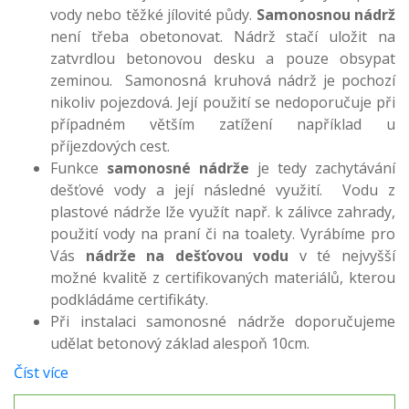
vody nebo těžké jílovité půdy.
Samonosnou nádrž
není třeba obetonovat. Nádrž stačí uložit na
zatvrdlou betonovou desku a pouze obsypat
zeminou. Samonosná kruhová nádrž je pochozí
nikoliv pojezdová. Její použití se nedoporučuje při
případném větším zatížení například u
příjezdových cest.
Funkce
samonosné nádrže
je tedy zachytávání
dešťové vody a její následné využití. Vodu z
plastové nádrže lže využít např. k zálivce zahrady,
použití vody na praní či na toalety. Vyrábíme pro
Vás
nádrže na dešťovou vodu
v té nejvyšší
možné kvalitě z certifikovaných materiálů, kterou
podkládáme certifikáty.
Při instalaci samonosné nádrže doporučujeme
udělat betonový základ alespoň 10cm.
Číst více