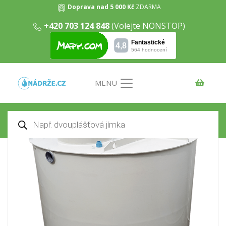
Doprava nad 5 000 Kč
ZDARMA
+420 703 124 848
(Volejte NONSTOP)
Samonosná kruhová nádrž na
dešťovou vodu 15m3
Domů
/
Nádrže na dešťovou vodu
/ Samonosná
kruhová nádrž na dešťovou vodu 15m3
MENU
Products
search