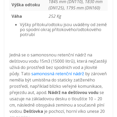
1845 mm (DN110), 1830 mm
Výška odtoku
(DN125), 1795 mm (DN160)
Váha
252 Kg
Výšky přítoku/odtoku jsou uváděny od země
po spodní okraj přítokového/odtokového
potrubí
Jedná se o samonosnou retenční nádrž na
dešťovou vodu 15m3 (15000 litrů), která nejčastěji
užívá do prostředí bez spodních vod a jílovité
půdy. Tato
samonosná retenční nádrž
by zároveň
neměla být umístěna do staticky zatíženého
prostředí, například blízko veřejné komunikace,
přejezdu aut, apod.
Nádrž na dešťovou vodu
se
usazuje na základovou desku o tloušťce 10 – 20
cm, následně obsypává zeminou a současně plní
vodou.
Dešťovka
je pochozí, horní víko unese 20