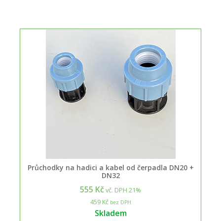
Průchodky na hadici a kabel od čerpadla DN20 +
DN32
555 Kč
vč. DPH 21%
459 Kč
bez DPH
Skladem