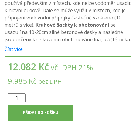
používá především v místech, kde nelze vodoměr usadit
k hlavní budově. Dále se může využít v místech, kde je
připojení vodovodní přípojky částečně vzdáleno (10
metrů s více).
Kruhové šachty k obetonování
se
usazují na 10-20cm silné betonové desky a následně
jsou určeny k celkovému obetonování dna, pláště i víka.
Číst více
12.082 Kč
vč. DPH 21%
9.985 Kč
bez DPH
Vodoměrná
šachta
k
PŘIDAT DO KOŠÍKU
obetonování
VSO-
4