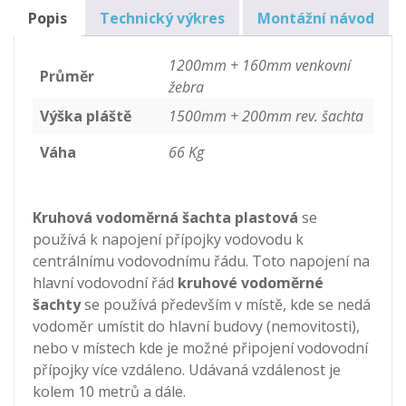
množství
Popis
Technický výkres
Montážní návod
1200mm + 160mm venkovní
Průměr
žebra
Výška pláště
1500mm + 200mm rev. šachta
Váha
66 Kg
Kruhová vodoměrná šachta plastová
se
používá k napojení přípojky vodovodu k
centrálnímu vodovodnímu řádu. Toto napojení na
hlavní vodovodní řád
kruhové vodoměrné
šachty
se používá především v místě, kde se nedá
vodoměr umístit do hlavní budovy (nemovitosti),
nebo v místech kde je možné připojení vodovodní
přípojky více vzdáleno. Udávaná vzdálenost je
kolem 10 metrů a dále.