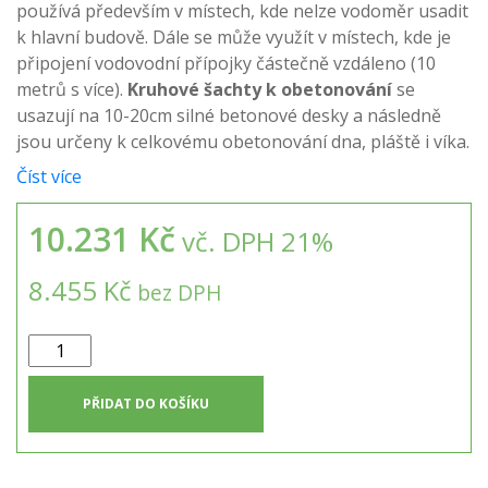
používá především v místech, kde nelze vodoměr usadit
k hlavní budově. Dále se může využít v místech, kde je
připojení vodovodní přípojky částečně vzdáleno (10
metrů s více).
Kruhové šachty k obetonování
se
usazují na 10-20cm silné betonové desky a následně
jsou určeny k celkovému obetonování dna, pláště i víka.
Číst více
10.231 Kč
vč. DPH 21%
8.455 Kč
bez DPH
Vodoměrná
šachta
k
PŘIDAT DO KOŠÍKU
obetonování
VSO-
3