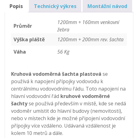
množství
Popis
Technický výkres
Montážní návod
1200mm + 160mm venkovní
Průměr
žebra
Výška pláště
1200mm + 200mm rev. šachta
Váha
56 Kg
Kruhová vodoměrná šachta plastová
se
používá k napojení přípojky vodovodu k
centrálnímu vodovodnímu řádu. Toto napojení na
hlavní vodovodní řád
kruhové vodoměrné
šachty
se používá především v místě, kde se nedá
vodoměr umístit do hlavní budovy (nemovitosti),
nebo v místech kde je možné připojení vodovodní
přípojky více vzdáleno. Udávaná vzdálenost je
kolem 10 metrů a dále.