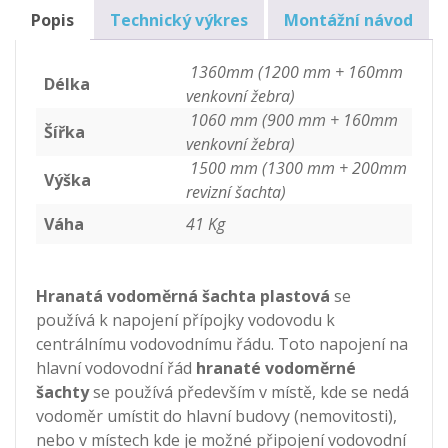
2
Popis
Technický výkres
Montážní návod
množství
1360mm (1200 mm + 160mm
Délka
venkovní žebra)
1060 mm (900 mm + 160mm
Šířka
venkovní žebra)
1500 mm (1300 mm + 200mm
Výška
revizní šachta)
Váha
41 Kg
Hranatá vodoměrná šachta plastová
se
používá k napojení přípojky vodovodu k
centrálnímu vodovodnímu řádu. Toto napojení na
hlavní vodovodní řád
hranaté
vodoměrné
šachty
se používá především v místě, kde se nedá
vodoměr umístit do hlavní budovy (nemovitosti),
nebo v místech kde je možné připojení vodovodní