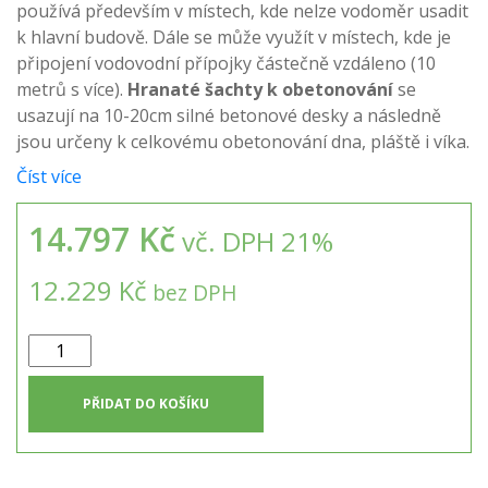
používá především v místech, kde nelze vodoměr usadit
k hlavní budově. Dále se může využít v místech, kde je
připojení vodovodní přípojky částečně vzdáleno (10
metrů s více).
Hranaté šachty k obetonování
se
usazují na 10-20cm silné betonové desky a následně
jsou určeny k celkovému obetonování dna, pláště i víka.
Číst více
14.797 Kč
vč. DPH 21%
12.229 Kč
bez DPH
Hranatá
vodoměrná
šachta
PŘIDAT DO KOŠÍKU
k
obetonování
VSOH-