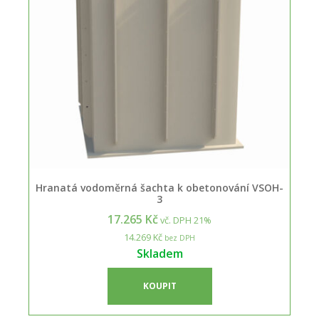
Hranatá vodoměrná šachta k obetonování VSOH-
3
17.265 Kč
vč. DPH 21%
14.269 Kč
bez DPH
Skladem
KOUPIT