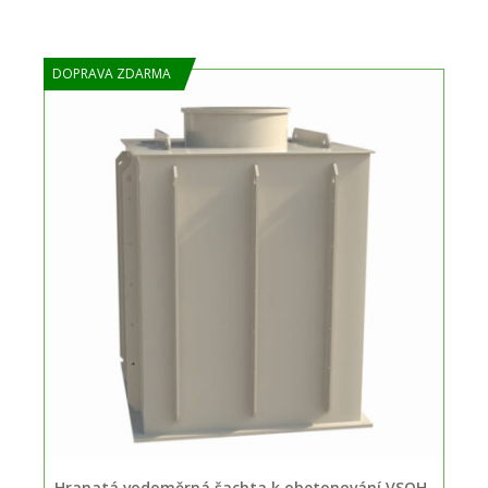
DOPRAVA ZDARMA
Hranatá vodoměrná šachta k obetonování VSOH-