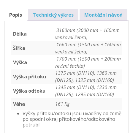
vodu
7m3
Popis
Technický výkres
Montážní návod
množství
3160mm (3000 mm + 160mm
Délka
venkovní žebra)
1660 mm (1500 mm + 160mm
Šířka
venkovní žebra)
1700 mm (1500 mm + 200mm
Výška
revizní šachta)
1375 mm (DN110), 1360 mm
Výška přítoku
(DN125), 1325 mm (DN160)
1345 mm (DN110), 1330 mm
Výška odtoku
(DN125), 1295 mm (DN160)
Váha
161 Kg
Výšky přítoku/odtoku jsou uváděny od země
po spodní okraj přítokového/odtokového
potrubí