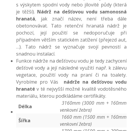
s výskytem spodní vody nebo jílovité půdy (která
je těžší).
Nádrž na dešťovou vodu samonosná
hranatá
, jak značí název, není třeba dále
obetonovávat. Tato retenční hranatá nádrž je
pochozí, její použití se nedoporučuje při
případném větším statickém zatížení (přejezd aut,
…). Tato nádrž se vyznačuje svojí pevností a
snadnou instalací.
Funkce nádrže na dešťovou vodu je tedy zachycení
dešťové vody a její následné využití např. k zálevu
vegetace, použití vody na praní či na toalety.
Vyrobíme pro Vás
nádrže na dešťovou vodu
hranaté
v té nejvyšší možné kvalitě vodotěsného
materiálu, kterou podkládáme certifikáty.
3160mm (3000 mm + 160mm
Délka
venkovní žebra)
1660 mm (1500 mm + 160mm
Šířka
venkovní žebra)