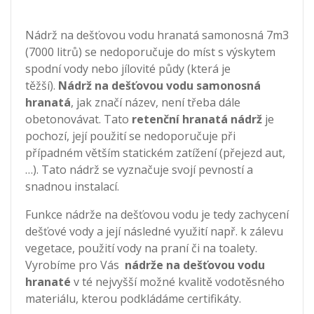
Nádrž na dešťovou vodu hranatá samonosná 7m3
(7000 litrů) se nedoporučuje do míst s výskytem
spodní vody nebo jílovité půdy (která je
těžší).
Nádrž na dešťovou vodu samonosná
hranatá
, jak značí název, není třeba dále
obetonovávat. Tato
retenční hranatá nádrž
je
pochozí, její použití se nedoporučuje při
případném větším statickém zatížení (přejezd aut,
…). Tato nádrž se vyznačuje svojí pevností a
snadnou instalací.
Funkce nádrže na dešťovou vodu je tedy zachycení
dešťové vody a její následné využití např. k zálevu
vegetace, použití vody na praní či na toalety.
Vyrobíme pro Vás
nádrže na dešťovou vodu
hranaté
v té nejvyšší možné kvalitě vodotěsného
materiálu, kterou podkládáme certifikáty.