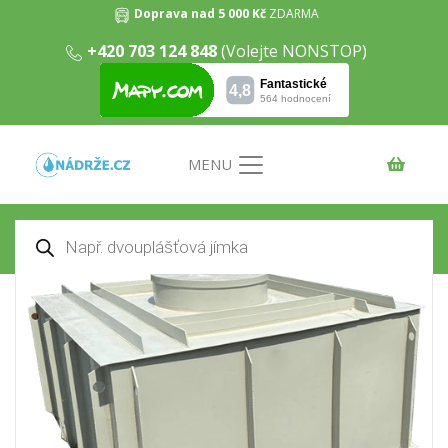
Doprava nad 5 000 Kč
ZDARMA
+420 703 124 848
(Volejte NONSTOP)
Samonosná hranatá nádrž na
dešťovou vodu 7m3
Domů
/
Nádrže na dešťovou vodu
/ Samonosná
hranatá nádrž na dešťovou vodu 7m3
MENU
Products
search