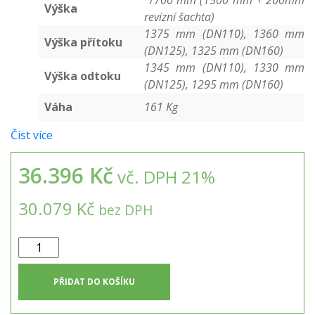
1700 mm (1500 mm + 200mm
Výška
revizní šachta)
1375 mm (DN110), 1360 mm
Výška přítoku
(DN125), 1325 mm (DN160)
1345 mm (DN110), 1330 mm
Výška odtoku
(DN125), 1295 mm (DN160)
Váha
161 Kg
Číst více
36.396 Kč
vč. DPH 21%
30.079 Kč
bez DPH
Samonosná
hranatá
nádrž
PŘIDAT DO KOŠÍKU
na
dešťovou