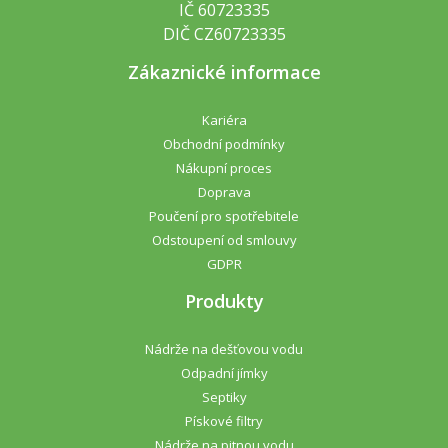
IČ 60723335
DIČ CZ60723335
Zákaznické informace
Kariéra
Obchodní podmínky
Nákupní proces
Doprava
Poučení pro spotřebitele
Odstoupení od smlouvy
GDPR
Produkty
Nádrže na dešťovou vodu
Odpadní jímky
Septiky
Pískové filtry
Nádrže na pitnou vodu