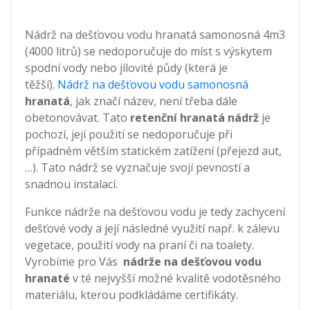
Nádrž na dešťovou vodu hranatá samonosná 4m3
(4000 litrů) se nedoporučuje do míst s výskytem
spodní vody nebo jílovité půdy (která je
těžší).
Nádrž na dešťovou vodu samonosná
hranatá
, jak značí název, není třeba dále
obetonovávat. Tato
retenční hranatá nádrž
je
pochozí, její použití se nedoporučuje při
případném větším statickém zatížení (přejezd aut,
…). Tato nádrž se vyznačuje svojí pevností a
snadnou instalací.
Funkce nádrže na dešťovou vodu je tedy zachycení
dešťové vody a její následné využití např. k zálevu
vegetace, použití vody na praní či na toalety.
Vyrobíme pro Vás
nádrže na dešťovou vodu
hranaté
v té nejvyšší možné kvalitě vodotěsného
materiálu, kterou podkládáme certifikáty.