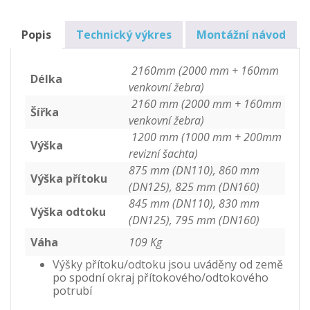
vodu
4m3
Popis
Technický výkres
Montážní návod
množství
2160mm (2000 mm + 160mm
Délka
venkovní žebra)
2160 mm (2000 mm + 160mm
Šířka
venkovní žebra)
1200 mm (1000 mm + 200mm
Výška
revizní šachta)
875 mm (DN110), 860 mm
Výška přítoku
(DN125), 825 mm (DN160)
845 mm (DN110), 830 mm
Výška odtoku
(DN125), 795 mm (DN160)
Váha
109 Kg
Výšky přítoku/odtoku jsou uváděny od země
po spodní okraj přítokového/odtokového
potrubí