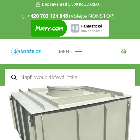
Doprava nad 5 000 Kč
ZDARMA
+420 703 124 848
(Volejte NONSTOP)
Samonosná hranatá nádrž na
dešťovou vodu 4m3
Domů
/
Nádrže na dešťovou vodu
/ Samonosná
hranatá nádrž na dešťovou vodu 4m3
MENU
Products
search