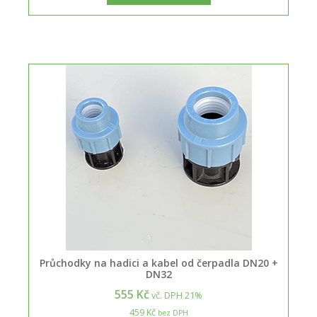
Průchodky na hadici a kabel od čerpadla DN20 +
DN32
555 Kč
vč. DPH 21%
459 Kč
bez DPH