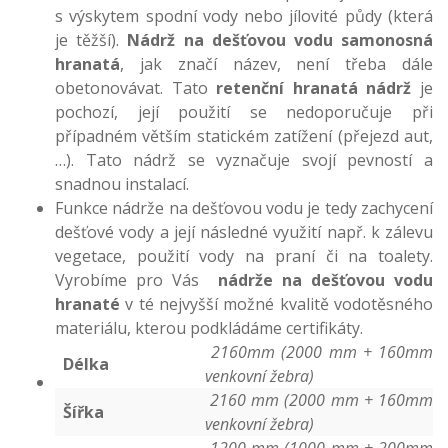
s výskytem spodní vody nebo jílovité půdy (která
je těžší).
Nádrž na dešťovou vodu samonosná
hranatá
, jak značí název, není třeba dále
obetonovávat. Tato
retenční hranatá nádrž
je
pochozí, její použití se nedoporučuje při
případném větším statickém zatížení (přejezd aut,
…). Tato nádrž se vyznačuje svojí pevností a
snadnou instalací.
Funkce nádrže na dešťovou vodu je tedy zachycení
dešťové vody a její následné využití např. k zálevu
vegetace, použití vody na praní či na toalety.
Vyrobíme pro Vás
nádrže na dešťovou vodu
hranaté
v té nejvyšší možné kvalitě vodotěsného
materiálu, kterou podkládáme certifikáty.
2160mm (2000 mm + 160mm
Délka
venkovní žebra)
2160 mm (2000 mm + 160mm
Šířka
venkovní žebra)