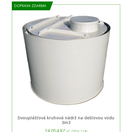
DOPRAVA ZDARMA
Dvouplášťová kruhová nádrž na dešťovou vodu
3m3
24.054 Kč
vč. DPH 21%