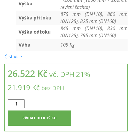
1200 mm (1000 mm + 200mm
Výška
revizní šachta)
875 mm (DN110), 860 mm
Výška přítoku
(DN125), 825 mm (DN160)
845 mm (DN110), 830 mm
Výška odtoku
(DN125), 795 mm (DN160)
Váha
109 Kg
Číst více
26.522 Kč
vč. DPH 21%
21.919 Kč
bez DPH
Samonosná
hranatá
nádrž
PŘIDAT DO KOŠÍKU
na
dešťovou