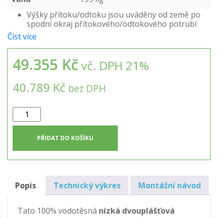
Výšky přítoku/odtoku jsou uváděny od země po
spodní okraj přítokového/odtokového potrubí
Číst více
49.355 Kč
vč. DPH 21%
40.789 Kč
bez DPH
Nízká
dvouplášťová
hranatá
PŘIDAT DO KOŠÍKU
nádrž
8m3
množství
Popis
Technický výkres
Montážní návod
Tato 100% vodotěsná
n
ízká dvouplášťová