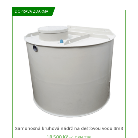
DOPRAVA ZDARMA
Samonosná kruhová nádrž na dešťovou vodu 3m3
18.500 Kč
vč. DPH 21%