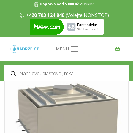
Doprava nad 5 000 Kč
ZDARMA
+420 703 124 848
(Volejte NONSTOP)
Nízká dvouplášťová hranatá nádrž
8m3
Domů
/
Nádrže na dešťovou vodu
/ Nízká dvouplášťová
hranatá nádrž 8m3
MENU
Products
search