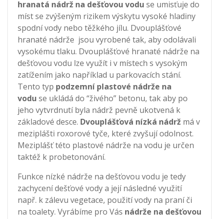
hranatá nádrž na dešťovou vodu
se umisťuje do
míst se zvýšeným rizikem výskytu vysoké hladiny
spodní vody nebo těžkého jílu. Dvouplášťové
hranaté nádrže jsou vyrobené tak, aby odolávali
vysokému tlaku. Dvouplášťové hranaté nádrže na
dešťovou vodu lze využít i v místech s vysokým
zatížením jako například u parkovacích stání.
Tento typ
podzemní plastové nádrže na
vodu
se ukládá do “živého” betonu, tak aby po
jeho vytvrdnutí byla nádrž pevně ukotvená k
základové desce.
Dvouplášťová nízká nádrž
má v
meziplášti roxorové tyče, které zvyšují odolnost.
Meziplášť této plastové nádrže na vodu je určen
taktéž k probetonování.
Funkce nízké nádrže na dešťovou vodu je tedy
zachycení dešťové vody a její následné využití
např. k zálevu vegetace, použití vody na praní či
na toalety. Vyrábíme pro Vás
nádrže na dešťovou