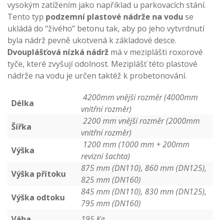
vysokým zatížením jako například u parkovacích stání.
Tento typ
podzemní plastové nádrže na vodu
se
ukládá do “živého” betonu tak, aby po jeho vytvrdnutí
byla nádrž pevně ukotvená k základové desce.
Dvouplášťová nízká nádrž
má v meziplášti roxorové
tyče, které zvyšují odolnost. Meziplášť této plastové
nádrže na vodu je určen taktéž k probetonování.
4200mm vnější rozměr (4000mm
Délka
vnitřní rozměr)
2200 mm vnější rozměr (2000mm
Šířka
vnitřní rozměr)
1200 mm (1000 mm + 200mm
Výška
revizní šachta)
875 mm (DN110), 860 mm (DN125),
Výška přítoku
825 mm (DN160)
845 mm (DN110), 830 mm (DN125),
Výška odtoku
795 mm (DN160)
Váha
195 Kg