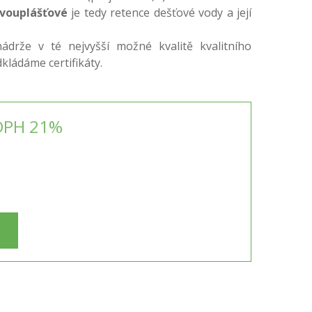
vouplášťové
je tedy retence dešťové vody a její
ádrže v té nejvyšší možné kvalitě kvalitního
kládáme certifikáty.
DPH 21%
H