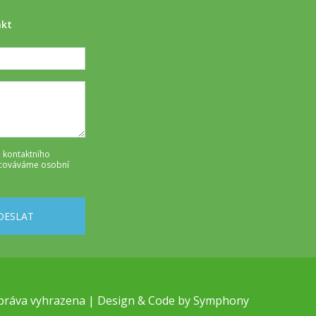
akt
 kontaktního
cováváme osobní
DESLAT
práva vyhrazena | Design & Code by
Symphony