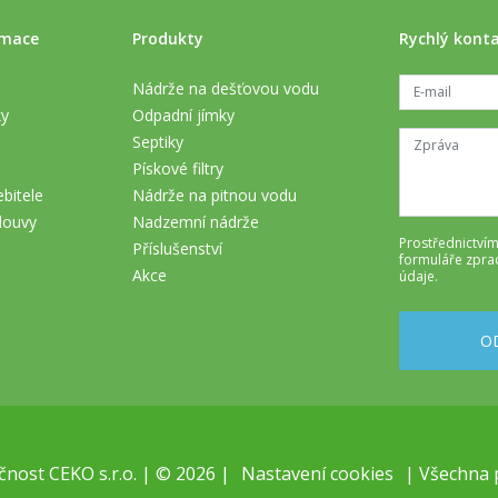
rmace
Produkty
Rychlý kont
Nádrže na dešťovou vodu
ky
Odpadní jímky
Septiky
Pískové filtry
bitele
Nádrže na pitnou vodu
louvy
Nadzemní nádrže
Prostřednictvím
Příslušenství
formuláře
zpra
Akce
údaje
.
O
nost CEKO s.r.o. | © 2026 |
Nastavení cookies
| Všechna 