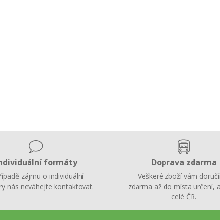
ndividuální formáty
Doprava zdarma
řípadě zájmu o individuální
Veškeré zboží vám doruč
y nás neváhejte kontaktovat.
zdarma až do místa určení, a
celé ČR.