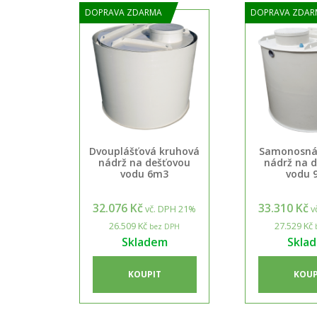
DOPRAVA ZDARMA
DOPRAVA ZDAR
Dvouplášťová kruhová
Samonosná
nádrž na dešťovou
nádrž na 
vodu 6m3
vodu 
32.076 Kč
33.310 Kč
vč. DPH 21%
v
26.509 Kč
27.529 Kč
bez DPH
Skladem
Skla
KOUPIT
KOUP