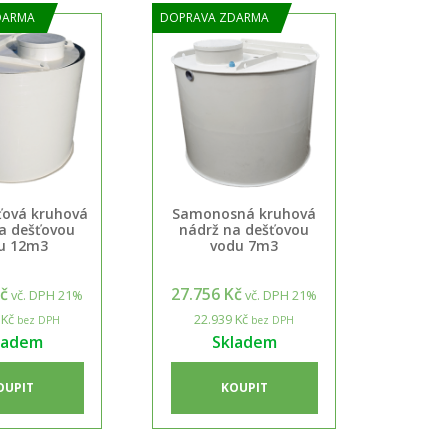
DARMA
DOPRAVA ZDARMA
ťová kruhová
Samonosná kruhová
a dešťovou
nádrž na dešťovou
u 12m3
vodu 7m3
Kč
27.756 Kč
vč. DPH 21%
vč. DPH 21%
 Kč
22.939 Kč
bez DPH
bez DPH
ladem
Skladem
OUPIT
KOUPIT