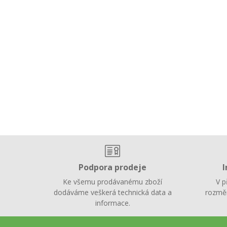
Podpora prodeje
I
Ke všemu prodávanému zboží
V p
dodáváme veškerá technická data a
rozměr
informace.