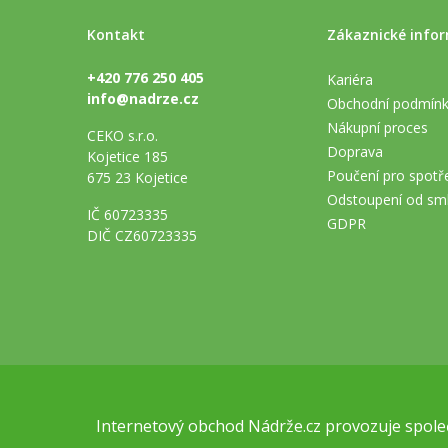
Kontakt
Zákaznické info
+420 776 250 405
Kariéra
info@nadrze.cz
Obchodní podmín
Nákupní proces
CEKO s.r.o.
Doprava
Kojetice 185
Poučení pro spotře
675 23 Kojetice
Odstoupení od sm
IČ 60723335
GDPR
DIČ CZ60723335
Internetový obchod
Nádrže.cz
provozuje společ