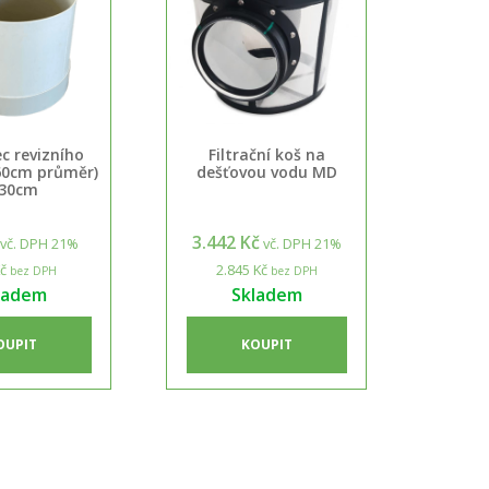
c revizního
Filtrační koš na
60cm průměr)
dešťovou vodu MD
 30cm
3.442 Kč
vč. DPH 21%
vč. DPH 21%
č
2.845 Kč
bez DPH
bez DPH
ladem
Skladem
OUPIT
KOUPIT