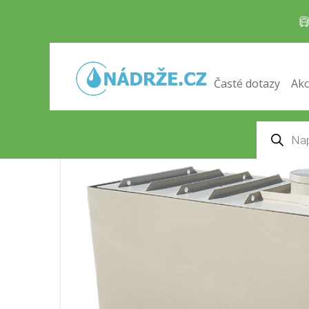
Dvouplášťová hranatá nádrž 
Domů
/
Nádrže na dešťovou vodu
/ Dvouplášťov
Časté dotazy
Akc
Products
search