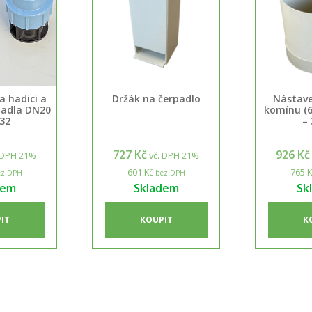
a hadici a
Držák na čerpadlo
Nástave
padla DN20
komínu (
32
–
727 Kč
926 Kč
 DPH 21%
vč. DPH 21%
601 Kč
765 K
z DPH
bez DPH
dem
Skladem
Sk
IT
KOUPIT
K