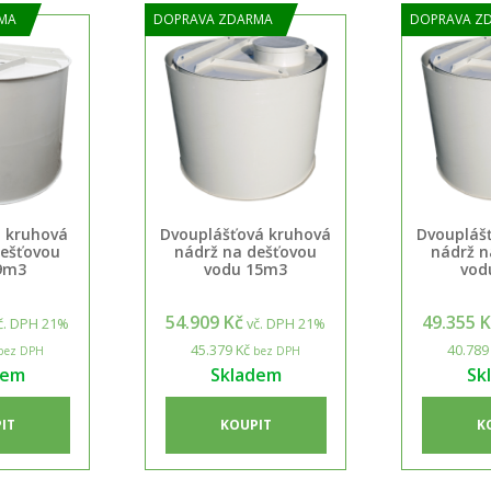
MA
DOPRAVA ZDARMA
DOPRAVA Z
 kruhová
Dvouplášťová kruhová
Dvoupláš
dešťovou
nádrž na dešťovou
nádrž n
9m3
vodu 15m3
vod
54.909 Kč
49.355 
č. DPH 21%
vč. DPH 21%
45.379 Kč
40.789
bez DPH
bez DPH
dem
Skladem
Sk
IT
KOUPIT
K