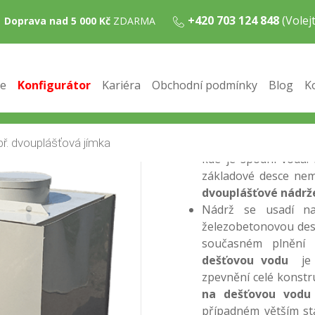
+420 703 124 848
(Vole
Doprava nad 5 000 Kč
ZDARMA
na dešťovou vodu 2m3
á hranatá nádrž na dešťovou vodu 2m3
e
Konfigurátor
Kariéra
Obchodní podmínky
Blog
K
Nádrž na dešťovou 
do míst s výskytem s
Nádrž na dešťovou 
svařitelných materiá
kde je spodní voda.
základové desce nem
dvouplášťové nádrž
Nádrž se usadí n
železobetonovou des
současném plnění 
dešťovou vodu
je j
zpevnění celé konst
na dešťovou vodu
případném větším sta