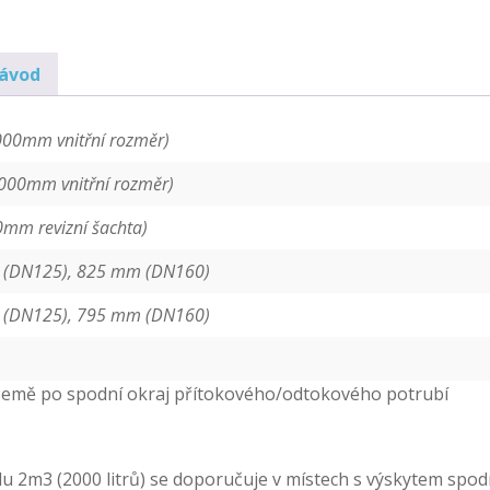
návod
00mm vnitřní rozměr)
000mm vnitřní rozměr)
m revizní šachta)
 (DN125), 825 mm (DN160)
 (DN125), 795 mm (DN160)
země po spodní okraj přítokového/odtokového potrubí
2m3 (2000 litrů) se doporučuje v místech s výskytem spodní