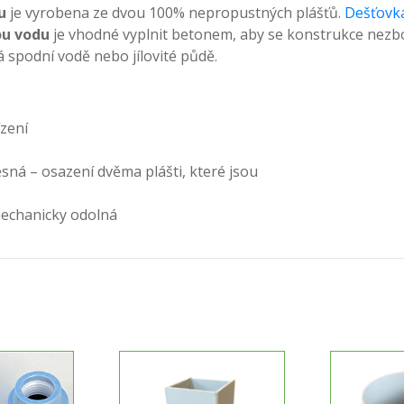
u
je vyrobena ze dvou 100% nepropustných plášťů.
Dešťovk
ou vodu
je vhodné vyplnit betonem, aby se konstrukce nezb
 spodní vodě nebo jílovité půdě.
ízení
sná – osazení dvěma plášti, které jsou
mechanicky odolná