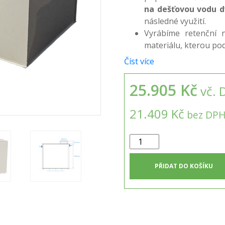
na dešťovou vodu d
následné využití.
Vyrábíme retenční n
materiálu, kterou pod
Číst více
25.905 Kč
vč. 
21.409 Kč
bez DP
Dvouplášťová
hranatá
nádrž
PŘIDAT DO KOŠÍKU
na
dešťovou
vodu
2m3
množství