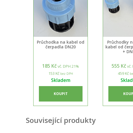
Průchodka na kabel od
Průchodky n
čerpadla DN20
kabel od čer
+ DN
185 Kč
555 Kč
vč. DPH 21%
vč.
153 Kč
459 Kč
bez DPH
be
Skladem
Skla
KOUPIT
KOUP
Související produkty