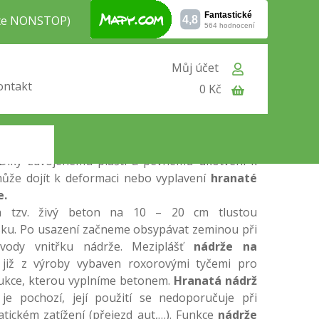
jte NONSTOP)
Můj účet
ontakt
0 Kč
vodu dvouplášťová 2m3 (2000 litrů)
je určená
podní vody nebo jílovité půdy (která je těžší).
vodu dvouplášťová je vyrobena ze dvou 100%
lů. Nádrž dvouplášťová se skvěle hodí do míst
 Díky zdvojenému plášti a pevnému ukotvení k
ůže dojít k deformaci nebo vyplavení
hranaté
e.
a tzv. živý beton na 10 – 20 cm tlustou
ku. Po usazení začneme obsypávat zeminou při
vody vnitřku nádrže. Meziplášť
nádrže na
iž z výroby vybaven roxorovými tyčemi pro
rukce, kterou vyplníme betonem.
Hranatá nádrž
je pochozí, její použití se nedoporučuje při
tickém zatížení (přejezd aut,…). Funkce
nádrže