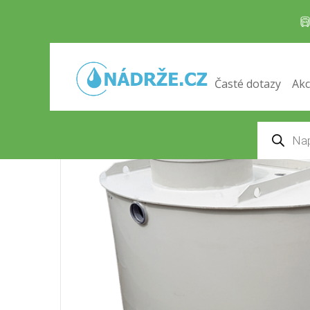
Samonosná kruhová jímka 5
Domů
/
Odpadní jímky
/ Samonosná kruhová jí
Časté dotazy
Akc
Products
search