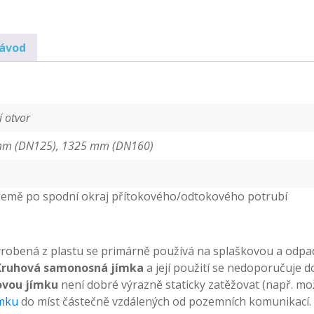
návod
 otvor
mm (DN125), 1325 mm (DN160)
země po spodní okraj přítokového/odtokového potrubí
robená z plastu se primárně používá na splaškovou a odpadn
Kruhová samonosná jímka
a její použití se nedoporučuje do
ovou jímku
není dobré výrazně staticky zatěžovat (např. mož
ímku
do míst částečně vzdálených od pozemních komunikací.