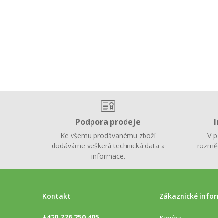
Podpora prodeje
I
Ke všemu prodávanému zboží
V p
dodáváme veškerá technická data a
rozměr
informace.
Kontakt
Zákaznické info
+420 776 250 405
Kariéra