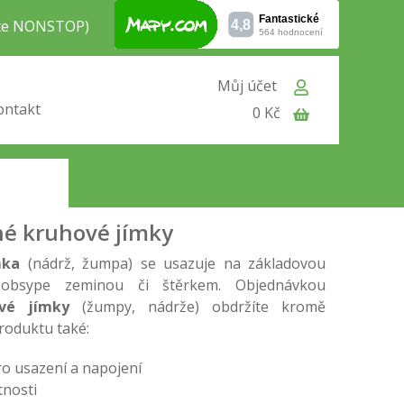
jte NONSTOP)
Můj účet
ontakt
0 Kč
 (5000 litrů)
je jímka přímo určená k
zeminou, není však vhodná do míst s výskytem
ní jímky. Hlavní výhodou je cenová dostupnost,
ace.
né kruhové jímky
mka
(nádrž, žumpa) se usazuje na základovou
obsype zeminou či štěrkem. Objednávkou
vé jímky
(žumpy, nádrže) obdržíte kromě
roduktu také:
o usazení a napojení
tnosti