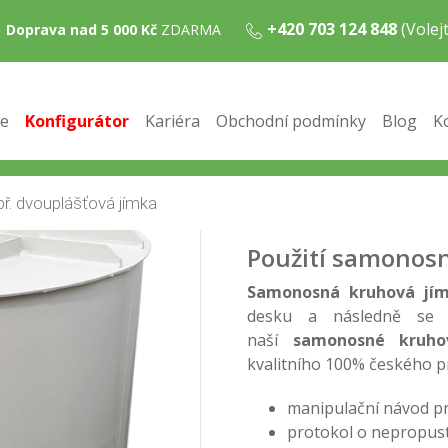
+420 703 124 848
(Vole
Doprava nad 5 000 Kč
ZDARMA
m3
mka 5m3
e
Konfigurátor
Kariéra
Obchodní podmínky
Blog
K
Samonosná jímka 5m3
bezprostřednímu obsypu 
spodní vody – hrozí zboře
snadná manipulace a instal
Použití samonos
Samonosná kruhová jí
desku a následně se 
naší
samonosné kruho
kvalitního 100% českého p
manipulační návod pr
protokol o nepropus