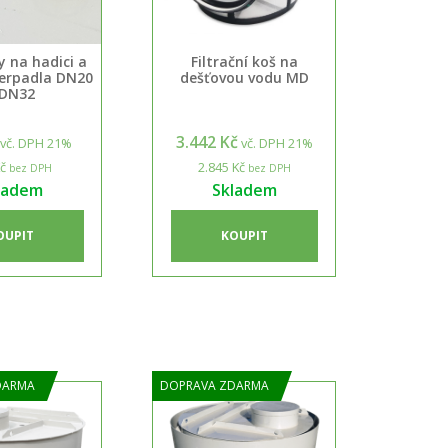
 na hadici a
Filtrační koš na
čerpadla DN20
dešťovou vodu MD
 DN32
3.442 Kč
vč. DPH 21%
vč. DPH 21%
č
2.845 Kč
bez DPH
bez DPH
ladem
Skladem
OUPIT
KOUPIT
DARMA
DOPRAVA ZDARMA