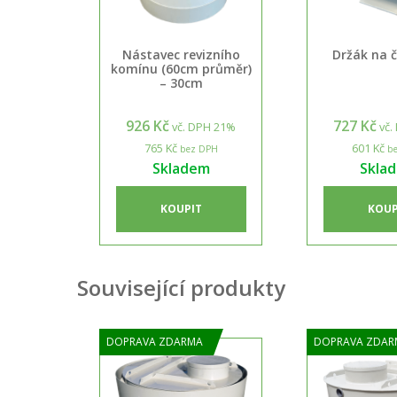
Nástavec revizního
Držák na 
komínu (60cm průměr)
– 30cm
926 Kč
727 Kč
vč. DPH 21%
vč.
765 Kč
601 Kč
bez DPH
be
Skladem
Skla
KOUPIT
KOUP
Související produkty
DOPRAVA ZDARMA
DOPRAVA ZDAR