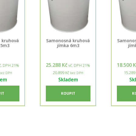
 kruhová
Samonosná kruhová
Samonos
15m3
jímka 6m3
jím
25.288 Kč
18.500 
č. DPH 21%
vč. DPH 21%
20.899 Kč
15.289
bez DPH
bez DPH
dem
Skladem
Sk
IT
KOUPIT
K