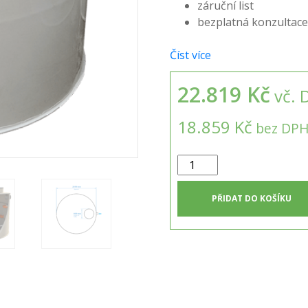
záruční list
bezplatná konzultace
Číst více
22.819 Kč
vč. 
18.859 Kč
bez DP
Samonosná
kruhová
jímka
PŘIDAT DO KOŠÍKU
5m3
množství