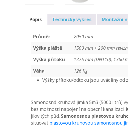
Popis
Technický výkres
Montážní 
Průměr
2050 mm
Výška pláště
1500 mm + 200 mm revizní
Výška přítoku
1375 mm (DN110), 1360 
Váha
126 Kg
Výšky přítoku/odtoku jsou uváděny od 
Samonosná kruhová jímka 5m3 (5000 litrů) vy
bez možnosti napojení na obecní kanalizaci.
jílovitých půd.
Samonosnou plastovou kruh
situovat
plastovou kruhovou samonosnou j