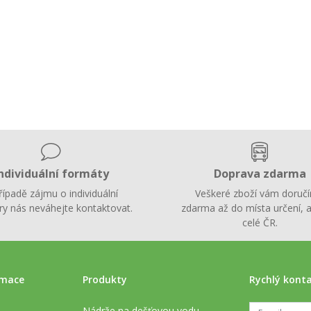
ndividuální formáty
Doprava zdarma
řípadě zájmu o individuální
Veškeré zboží vám doruč
y nás neváhejte kontaktovat.
zdarma až do místa určení, a
celé ČR.
rmace
Produkty
Rychlý kont
Nádrže na dešťovou vodu