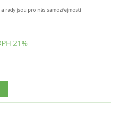
 a rady jsou pro nás samozřejmostí
DPH 21%
H