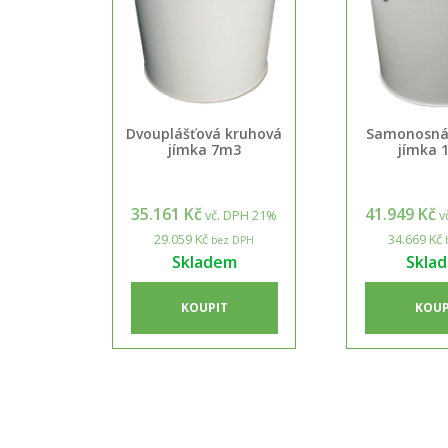
Dvouplášťová kruhová
Samonosná
jímka 7m3
jímka 
35.161 Kč
41.949 Kč
vč. DPH 21%
v
29.059 Kč
34.669 Kč
bez DPH
Skladem
Skla
KOUPIT
KOUP