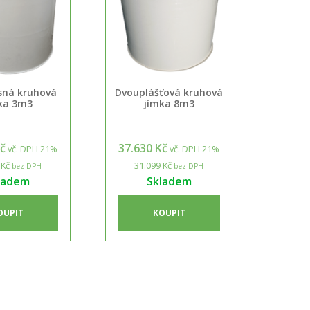
ná kruhová
Dvouplášťová kruhová
ka 3m3
jímka 8m3
Kč
37.630 Kč
vč. DPH 21%
vč. DPH 21%
 Kč
31.099 Kč
bez DPH
bez DPH
ladem
Skladem
OUPIT
KOUPIT