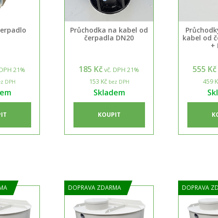
čerpadlo
Průchodka na kabel od
Průchodky
čerpadla DN20
kabel od 
+
185 Kč
555 Kč
 DPH 21%
vč. DPH 21%
153 Kč
459 K
z DPH
bez DPH
dem
Skladem
Sk
IT
KOUPIT
K
MA
DOPRAVA ZDARMA
DOPRAVA Z