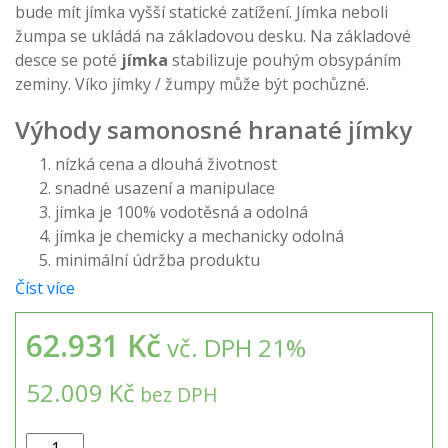
bude mít jímka vyšší statické zatížení. Jímka neboli
žumpa se ukládá na základovou desku. Na základové
desce se poté
jímka
stabilizuje pouhým obsypáním
zeminy. Víko jímky / žumpy může být pochůzné.
Výhody samonosné hranaté jímky
nízká cena a dlouhá životnost
snadné usazení a manipulace
jímka je 100% vodotěsná a odolná
jímka je chemicky a mechanicky odolná
minimální údržba produktu
Číst více
62.931 Kč
vč. DPH 21%
52.009 Kč
bez DPH
Samonosná