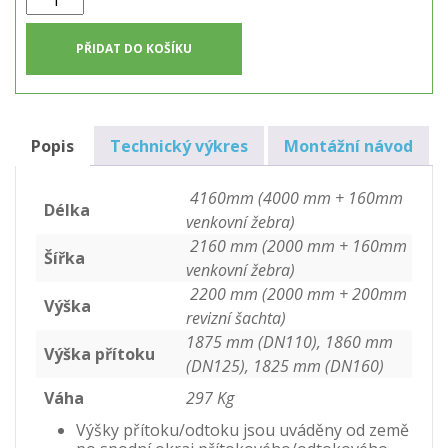
hranatá
jímka
PŘIDAT DO KOŠÍKU
16m3
množství
Popis
Technický výkres
Montážní návod
4160mm (4000 mm + 160mm
Délka
venkovní žebra)
2160 mm (2000 mm + 160mm
Šířka
venkovní žebra)
2200 mm (2000 mm + 200mm
Výška
revizní šachta)
1875 mm (DN110), 1860 mm
Výška přítoku
(DN125), 1825 mm (DN160)
Váha
297 Kg
Výšky přítoku/odtoku jsou uváděny od země