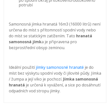
po spodní okraj přítokového/odtokového
potrubí
Samonosná jímka hranatá 16m3 (16000 litrů) není
určena do míst s přítomností spodní vody nebo
do míst se statickým zatížením. Tato
hranatá
samonosná jímk
a je připravena pro
bezprostřední obsyp zeminou.
Ideální použití
jímky samonosné hranaté
je do
míst bez výskytu spodní vody či jílovité půdy. Jímka
/ žumpa a její víko je pochozí.
Jímka samonosná
hranatá
je určená k vyvážení, a sice po dosáhnutí
odpadních vod stropu jímky.