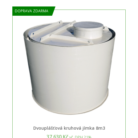
DOPRAVA ZDARMA
Dvouplášťová kruhová jímka 8m3
37.630 Kč
vč. DPH 21%