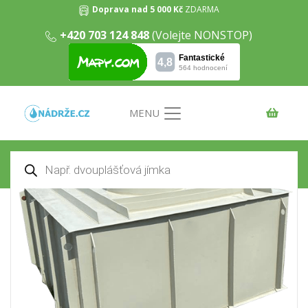
Doprava nad 5 000 Kč
ZDARMA
+420 703 124 848
(Volejte NONSTOP)
Samonosná hranatá jímka 16m3
Domů
/
Odpadní jímky
/ Samonosná hranatá jímka
16m3
MENU
Products
search