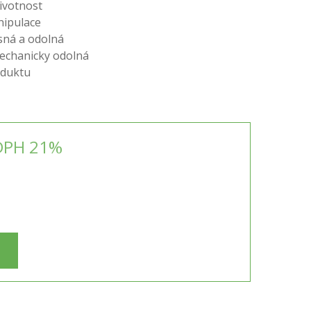
životnost
nipulace
sná a odolná
mechanicky odolná
oduktu
DPH 21%
H