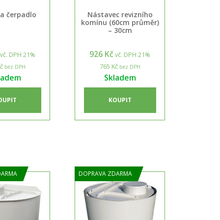
a čerpadlo
Nástavec revizního
komínu (60cm průměr)
– 30cm
926 Kč
vč. DPH 21%
vč. DPH 21%
č
765 Kč
bez DPH
bez DPH
ladem
Skladem
OUPIT
KOUPIT
DARMA
DOPRAVA ZDARMA