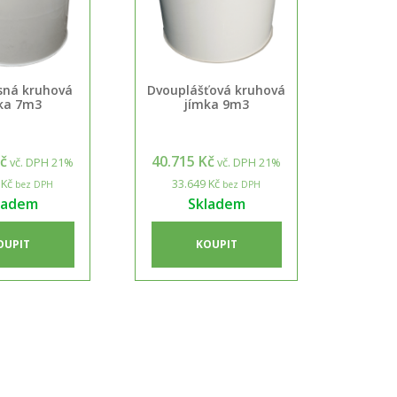
ná kruhová
Dvouplášťová kruhová
ka 7m3
jímka 9m3
Kč
40.715 Kč
vč. DPH 21%
vč. DPH 21%
 Kč
33.649 Kč
bez DPH
bez DPH
ladem
Skladem
OUPIT
KOUPIT