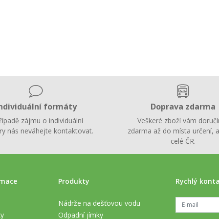
ndividuální formáty
Doprava zdarma
řípadě zájmu o individuální
Veškeré zboží vám doruč
y nás neváhejte kontaktovat.
zdarma až do místa určení, a
celé ČR.
rmace
Produkty
Rychlý kont
Nádrže na dešťovou vodu
ky
Odpadní jímky