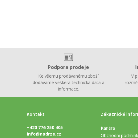
Podpora prodeje
I
Ke všemu prodávanému zboží
V p
dodáváme veškerá technická data a
rozměr
informace.
Kontakt
Zákaznické info
+420 776 250 405
Kariéra
info@nadrze.cz
Obchodní podmín