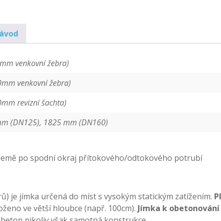
návod
m venkovní žebra)
mm venkovní žebra)
m revizní šachta)
mm (DN125), 1825 mm (DN160)
země po spodní okraj přítokového/odtokového potrubí
ů) je jímka určená do míst s vysokým statickým zatížením.
P
loženo ve větší hloubce (např. 100cm).
Jímka k obetonování
beton nikoliv však samotná konstrukce.