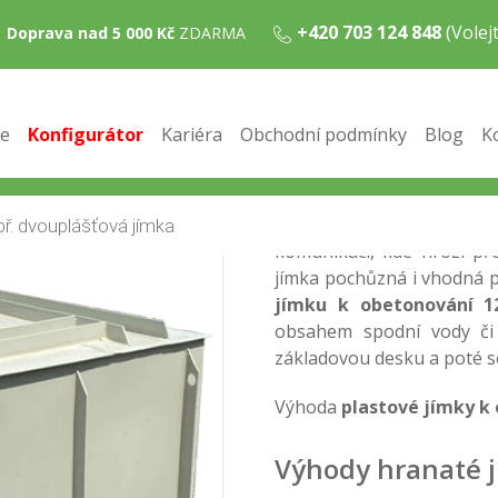
+420 703 124 848
(Vole
Doprava nad 5 000 Kč
ZDARMA
 12m3
nování 12m3
e
Konfigurátor
Kariéra
Obchodní podmínky
Blog
K
Hranatá jímka k obet
z kvalitních PP desek a j
obetonovat stěny, dno i ho
vhodné situovat do míst s 
komunikací, kde hrozí př
jímka pochůzná i vhodná 
jímku k obetonování
1
obsahem spodní vody či 
základovou desku a poté s
Výhoda
plastové jímky k
Výhody hranaté 