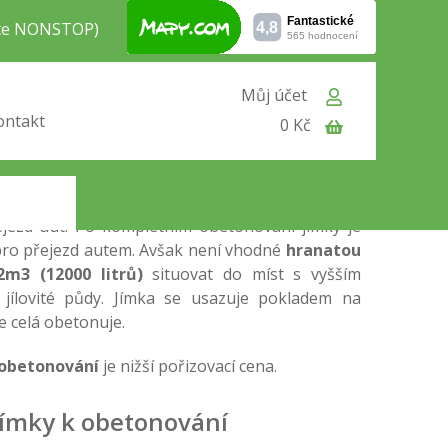
jte NONSTOP)
Můj účet
ontakt
0 Kč
onování
12m3 (12000 litrů)
je vyrobena
e určena celá k obetonování. Tzn. důležité je
rní část jímky.
Jímky hranaté k obetonování
je
vyšším statickým zatížením, tzn. poblíž veřejných
ejezd aut. Po kompletním obetonování jímky je
pro přejezd autem. Avšak není vhodné
hranatou
2m3 (12000 litrů)
situovat do míst s vyšším
jílovité půdy. Jímka se usazuje pokladem na
e celá obetonuje.
 obetonování
je nižší pořizovací cena.
jímky k obetonování