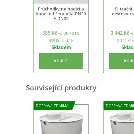
Průchodky na hadici a
Filtrační
kabel od čerpadla DN20
dešťovou 
+ DN32
555 Kč
3.442 Kč
vč. DPH 21%
vč
459 Kč
2.845 Kč
bez DPH
b
Skladem
Skla
KOUPIT
KOUP
Související produkty
DOPRAVA ZDARMA
DOPRAVA ZDAR