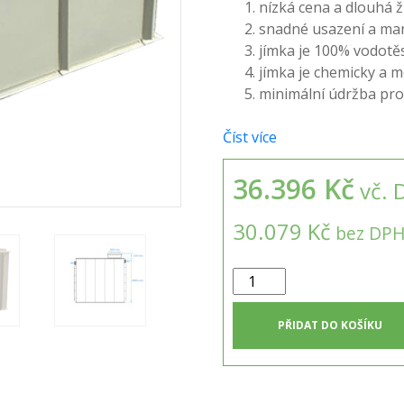
nízká cena a dlouhá 
snadné usazení a ma
jímka je 100% vodotě
jímka je chemicky a 
minimální údržba pr
Číst více
36.396 Kč
vč. 
30.079 Kč
bez DP
Hranatá
jímka
k
PŘIDAT DO KOŠÍKU
obetonování
12m3
množství