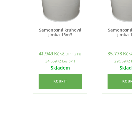
Samonosná kruhová
Samonosná
jímka 15m3
jímka 
41.949 Kč
35.778 Kč
vč. DPH 21%
v
34.669 Kč
29.569 Kč
bez DPH
Skladem
Skla
KOUPIT
KOUP