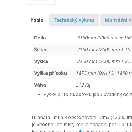
Popis
Technický výkres
Montážní 
Délka
3160mm (3000 mm + 160m
Šířka
2160 mm (2000 mm + 160
Výška
2200 mm (2000 mm + 200m
Výška přítoku
1875 mm (DN110), 1860 
Váha
212 Kg
Výšky přítoku/odtoku jsou uváděny od 
Hranatá jímka k obetonování 12m3 (12000 litr
je vhodná i do míst, kde je odpadní potrubí u
Finální pevnost
hranaté jímky
zaručuje právě 