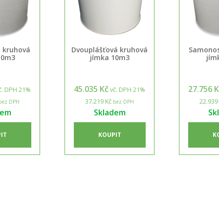
 kruhová
Dvouplášťová kruhová
Samonos
10m3
jímka 10m3
jím
45.035 Kč
27.756 
č. DPH 21%
vč. DPH 21%
37.219 Kč
22.939
bez DPH
bez DPH
dem
Skladem
Sk
IT
KOUPIT
K