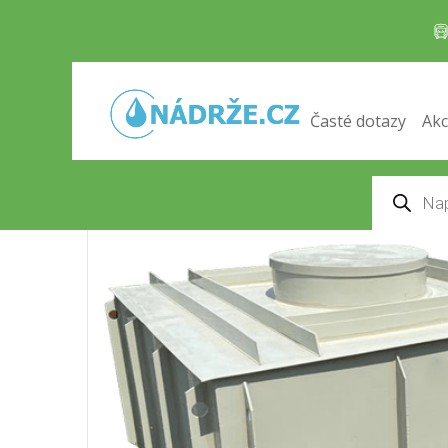
Hranatá jímka k obetonování
Domů
/
Odpadní jímky
/ Hranatá jímka k obeto
Časté dotazy
Akc
Products
search