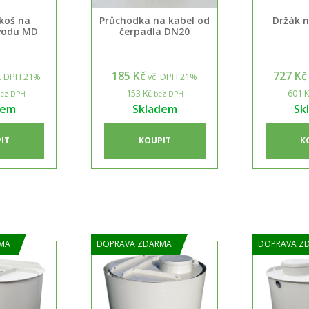
 koš na
Průchodka na kabel od
Držák n
vodu MD
čerpadla DN20
185 Kč
727 Kč
. DPH 21%
vč. DPH 21%
153 Kč
601 K
ez DPH
bez DPH
dem
Skladem
Sk
IT
KOUPIT
K
MA
DOPRAVA ZDARMA
DOPRAVA Z