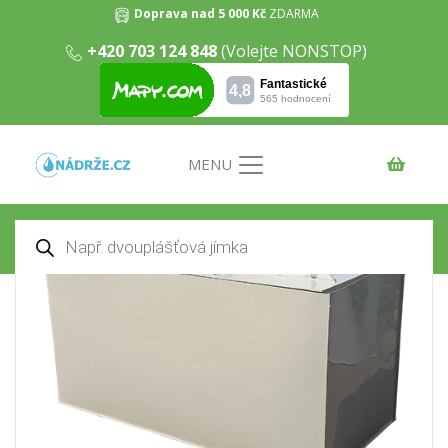
Doprava nad 5 000 Kč
ZDARMA
+420 703 124 848
(Volejte NONSTOP)
Dvouplášťová hranatá jímka 6m3
Domů
/
Odpadní jímky
/ Dvouplášťová hranatá jímka
6m3
MENU
Products
search