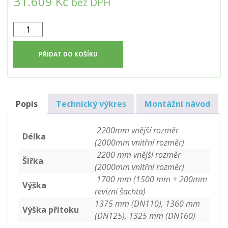
31.609 Kč
bez DPH
Dvouplášťová
hranatá
jímka
PŘIDAT DO KOŠÍKU
6m3
množství
Popis
Technický výkres
Montážní návod
2200mm vnější rozměr
Délka
(2000mm vnitřní rozměr)
2200 mm vnější rozměr
Šířka
(2000mm vnitřní rozměr)
1700 mm (1500 mm + 200mm
Výška
revizní šachta)
1375 mm (DN110), 1360 mm
Výška přítoku
(DN125), 1325 mm (DN160)