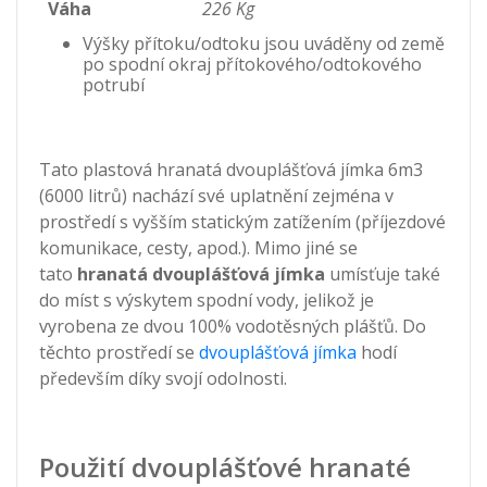
Váha
226 Kg
Výšky přítoku/odtoku jsou uváděny od země
po spodní okraj přítokového/odtokového
potrubí
Tato plastová hranatá dvouplášťová jímka 6m3
(6000 litrů) nachází své uplatnění zejména v
prostředí s vyšším statickým zatížením (příjezdové
komunikace, cesty, apod.). Mimo jiné se
tato
hranatá dvouplášťová jímka
umísťuje také
do míst s výskytem spodní vody, jelikož je
vyrobena ze dvou 100% vodotěsných plášťů. Do
těchto prostředí se
dvouplášťová jímka
hodí
především díky svojí odolnosti.
Použití dvouplášťové hranaté