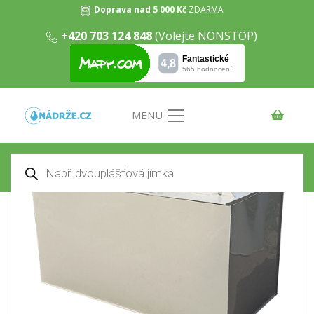
Doprava nad 5 000 Kč
ZDARMA
+420 703 124 848
(Volejte NONSTOP)
Dvouplášťová hranatá jímka 4m3
Domů
/
Odpadní jímky
/ Dvouplášťová hranatá jímka
4m3
MENU
Products
search