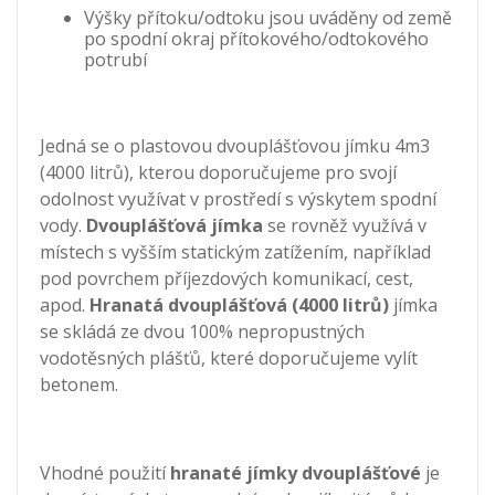
Výšky přítoku/odtoku jsou uváděny od země
po spodní okraj přítokového/odtokového
potrubí
Jedná se o plastovou dvouplášťovou jímku 4m3
(4000 litrů), kterou doporučujeme pro svojí
odolnost využívat v prostředí s výskytem spodní
vody.
Dvouplášťová jímka
se rovněž využívá v
místech s vyšším statickým zatížením, například
pod povrchem příjezdových komunikací, cest,
apod.
Hranatá dvouplášťová (4000 litrů)
jímka
se skládá ze dvou 100% nepropustných
vodotěsných plášťů, které doporučujeme vylít
betonem.
Vhodné použití
hranaté jímky dvouplášťové
je