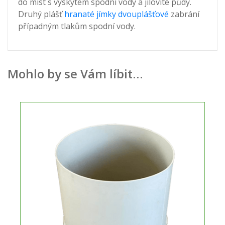
do míst s výskytem spodní vody a jílovité půdy.
Druhý plášť
hranaté jímky dvouplášťové
zabrání
případným tlakům spodní vody.
Mohlo by se Vám líbit…