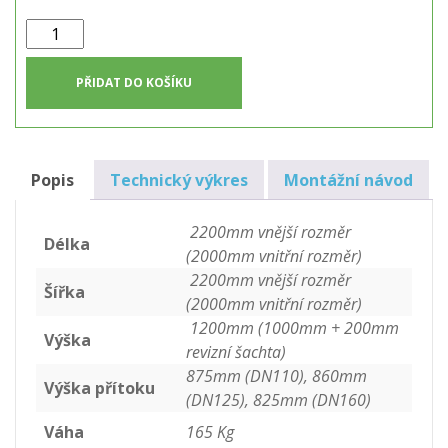
Dvouplášťová
hranatá
jímka
PŘIDAT DO KOŠÍKU
4m3
množství
Popis
Technický výkres
Montážní návod
2200mm vnější rozměr
Délka
(2000mm vnitřní rozměr)
2200mm vnější rozměr
Šířka
(2000mm vnitřní rozměr)
1200mm (1000mm + 200mm
Výška
revizní šachta)
875mm (DN110), 860mm
Výška přítoku
(DN125), 825mm (DN160)
Váha
165 Kg