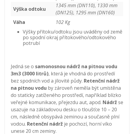
1345 mm (DN110), 1330 mm
Výška odtoku
(DN125), 1295 mm (DN160)
Váha
102 Kg
Výšky přítoku/odtoku jsou uváděny od země
po spodní okraj přítokového/odtokového
potrubí
Jedná se o
samonosnou nádrž na pitnou vodu
3m3 (3000 litrů)
, která je vhodná do prostředí
bez spodních vod a jílovité půdy.
Retenční nádrž
na pitnou vodu
by zároveň neměla být umístěna
do staticky zatíženého prostředí, například blízko
veřejné komunikace, přejezdu aut, apod.
Nádrž
se
usazuje na základovou desku o tloušťce 10 – 20
cm, následně obsypává zeminou a současně plní
vodou.
Retenční nádrž
je pochozí, horní víko
unese 20 cm zeminy.