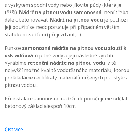
s výskytem spodní vody nebo jílovité půdy (která je
těžší).
Nádrž na pitnou vodu samonosná
, není třeba
dále obetonovávat.
Nádrž na pitnou vodu
je pochozí,
její použití se nedoporučuje při případném větším
statickém zatížení (přejezd aut,…).
Funkce
samonosné nádrže na pitnou vodu slouží k
uskladňování
pitné vody a její následné využití.
Vyrábíme
retenční nádrže na pitnou vodu
v té
nejvyšší možné kvalitě vodotěsného materiálu, kterou
podkládáme certifikáty materiálů určených pro styk s
pitnou vodou..
Při instalaci samonosné nádrže doporučujeme udělat
betonový základ alespoň 10cm.
Číst více