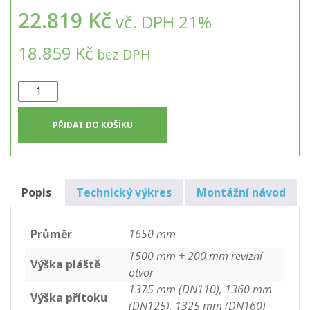
22.819 Kč
vč. DPH 21%
18.859 Kč
bez DPH
Samonosná
kruhová
nádrž
PŘIDAT DO KOŠÍKU
na
pitnou
vodu
3m3
Popis
Technický výkres
Montážní návod
množství
Průměr
1650 mm
1500 mm + 200 mm revizní
Výška pláště
otvor
1375 mm (DN110), 1360 mm
Výška přítoku
(DN125), 1325 mm (DN160)