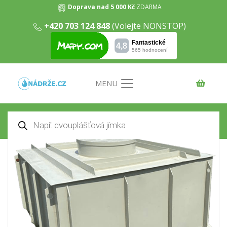
Doprava nad 5 000 Kč
ZDARMA
+420 703 124 848
(Volejte NONSTOP)
Hranatá nádrž na pitnou vodu k
obetonování 12m3
Domů
/
Nádrže na pitnou vodu
/ Hranatá nádrž na
pitnou vodu k obetonování 12m3
MENU
Products
search