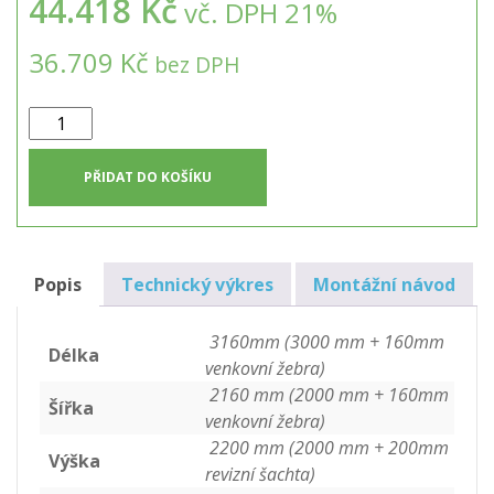
44.418 Kč
vč. DPH 21%
36.709 Kč
bez DPH
Hranatá
nádrž
na
PŘIDAT DO KOŠÍKU
pitnou
vodu
k
obetonování
Popis
Technický výkres
Montážní návod
12m3
množství
3160mm (3000 mm + 160mm
Délka
venkovní žebra)
2160 mm (2000 mm + 160mm
Šířka
venkovní žebra)
2200 mm (2000 mm + 200mm
Výška
revizní šachta)