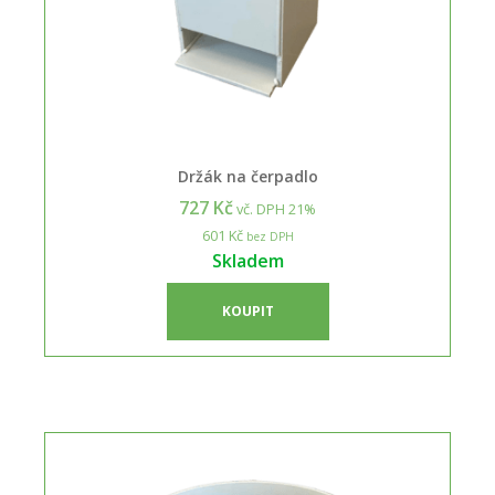
Držák na čerpadlo
727 Kč
vč. DPH 21%
601 Kč
bez DPH
Skladem
KOUPIT