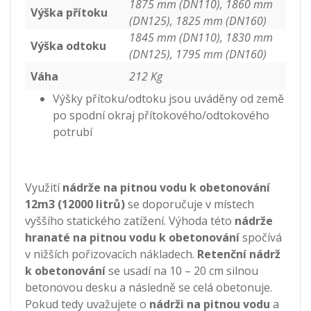
1875 mm (DN110), 1860 mm
Výška přítoku
(DN125), 1825 mm (DN160)
1845 mm (DN110), 1830 mm
Výška odtoku
(DN125), 1795 mm (DN160)
Váha
212 Kg
Výšky přítoku/odtoku jsou uváděny od země
po spodní okraj přítokového/odtokového
potrubí
Využití
nádrže na pitnou vodu k obetonování
12m3 (12000 litrů)
se doporučuje v místech
vyššího statického zatížení. Výhoda této
nádrže
hranaté na pitnou vodu k obetonování
spočívá
v nižších pořizovacích nákladech.
Retenční nádrž
k obetonování
se usadí na 10 – 20 cm silnou
betonovou desku a následně se celá obetonuje.
Pokud tedy uvažujete o
nádrži na pitnou vodu
a