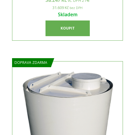
38.247 Kč
vč. DPH 21%
31.609 Kč
bez DPH
Skladem
KOUPIT
DOPRAVA ZDARMA