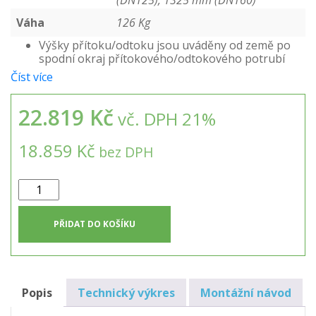
(DN125), 1325 mm (DN160)
Váha
126 Kg
Výšky přítoku/odtoku jsou uváděny od země po
spodní okraj přítokového/odtokového potrubí
Číst více
22.819 Kč
vč. DPH 21%
18.859 Kč
bez DPH
Vsakovací
jímka
5m3
PŘIDAT DO KOŠÍKU
množství
Popis
Technický výkres
Montážní návod