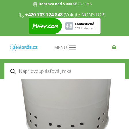
Doprava nad 5 000 Kč
ZDARMA
+420 703 124 848
(Volejte NONSTOP)
Vsakovací jímka 5m3
Domů
/
Vsakovací jímky
/ Vsakovací jímka 5m3
MENU
Products
search