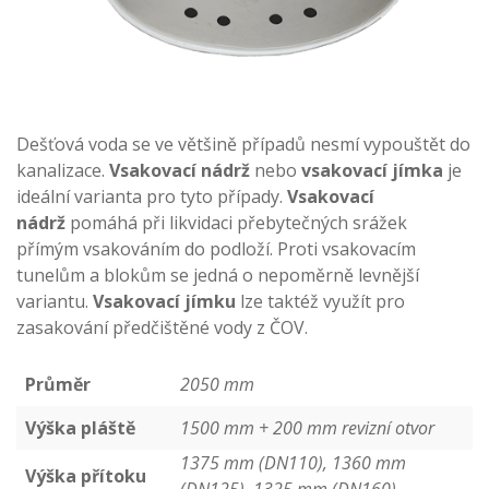
Dešťová voda se ve většině případů nesmí vypouštět do
kanalizace.
Vsakovací nádrž
nebo
vsakovací jímka
je
ideální varianta pro tyto případy.
Vsakovací
nádrž
pomáhá při likvidaci přebytečných srážek
přímým vsakováním do podloží. Proti vsakovacím
tunelům a blokům se jedná o nepoměrně levnější
variantu.
Vsakovací jímku
lze taktéž využít pro
zasakování předčištěné vody z ČOV.
Průměr
2050 mm
Výška pláště
1500 mm + 200 mm revizní otvor
1375 mm (DN110), 1360 mm
Výška přítoku