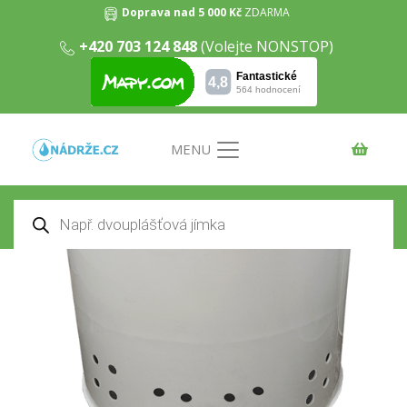
Doprava nad 5 000 Kč
ZDARMA
+420 703 124 848
(Volejte NONSTOP)
Vsakovací jímka 12m3
Domů
/
Vsakovací jímky
/ Vsakovací jímka 12m3
MENU
Products
search