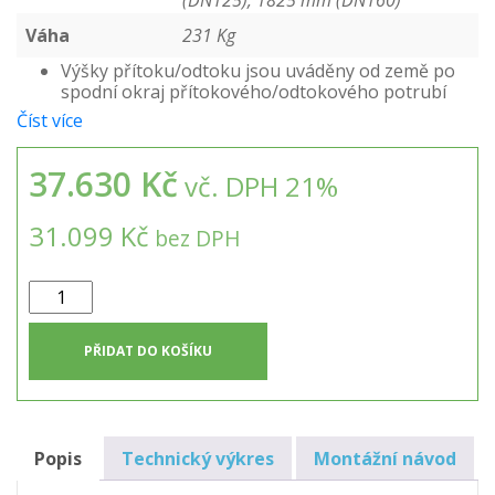
(DN125), 1825 mm (DN160)
Váha
231 Kg
Výšky přítoku/odtoku jsou uváděny od země po
spodní okraj přítokového/odtokového potrubí
Číst více
37.630 Kč
vč. DPH 21%
31.099 Kč
bez DPH
Vsakovací
jímka
12m3
PŘIDAT DO KOŠÍKU
množství
Popis
Technický výkres
Montážní návod