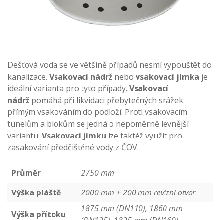
Dešťová voda se ve většině případů nesmí vypouštět do
kanalizace.
Vsakovací nádrž
nebo
vsakovací jímka
je
ideální varianta pro tyto případy.
Vsakovací
nádrž
pomáhá při likvidaci přebytečných srážek
přímým vsakováním do podloží. Proti vsakovacím
tunelům a blokům se jedná o nepoměrně levnější
variantu.
Vsakovací jímku
lze taktéž využít pro
zasakování předčištěné vody z ČOV.
Průměr
2750 mm
Výška pláště
2000 mm + 200 mm revizní otvor
1875 mm (DN110), 1860 mm
Výška přítoku