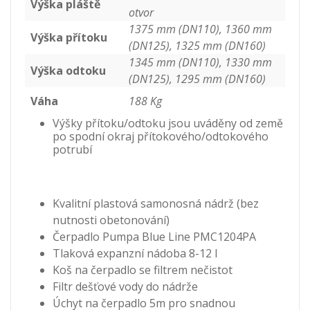
Výška pláště
otvor
1375 mm (DN110), 1360 mm
Výška přítoku
(DN125), 1325 mm (DN160)
1345 mm (DN110), 1330 mm
Výška odtoku
(DN125), 1295 mm (DN160)
Váha
188 Kg
Výšky přítoku/odtoku jsou uváděny od země
po spodní okraj přítokového/odtokového
potrubí
Kvalitní plastová samonosná nádrž (bez
nutnosti obetonování)
Čerpadlo Pumpa Blue Line PMC1204PA
Tlaková expanzní nádoba 8-12 l
Koš na čerpadlo se filtrem nečistot
Filtr dešťové vody do nádrže
Úchyt na čerpadlo 5m pro snadnou