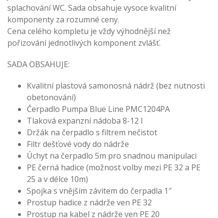
splachování WC. Sada obsahuje vysoce kvalitní
komponenty za rozumné ceny.
Cena celého kompletu je vždy výhodnější než
pořizování jednotlivých komponent zvlášť.
SADA OBSAHUJE:
Kvalitní plastová samonosná nádrž (bez nutnosti
obetonování)
Čerpadlo Pumpa Blue Line PMC1204PA
Tlaková expanzní nádoba 8-12 l
Držák na čerpadlo s filtrem nečistot
Filtr dešťové vody do nádrže
Úchyt na čerpadlo 5m pro snadnou manipulaci
PE černá hadice (možnost volby mezi PE 32 a PE
25 a v délce 10m)
Spojka s vnějším závitem do čerpadla 1″
Prostup hadice z nádrže ven PE 32
Prostup na kabel z nádrže ven PE 20