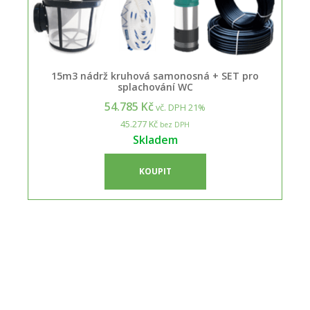
15m3 nádrž kruhová samonosná + SET pro
splachování WC
54.785 Kč
vč. DPH 21%
45.277 Kč
bez DPH
Skladem
KOUPIT