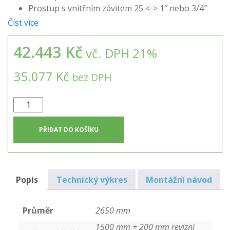
Prostup s vnitřním závitem 25 <-> 1″ nebo 3/4″
Číst více
42.443 Kč
vč. DPH 21%
35.077 Kč
bez DPH
8m3
nádrž
kruhová
PŘIDAT DO KOŠÍKU
samonosná
+
SET
pro
Popis
Technický výkres
Montážní návod
splachování
WC
Průměr
2650 mm
množství
1500 mm + 200 mm revizní