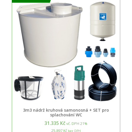
3m3 nádrž kruhová samonosná + SET pro
splachování WC
31.335 Kč
vč. DPH 21%
25.897 Kč
bez DPH