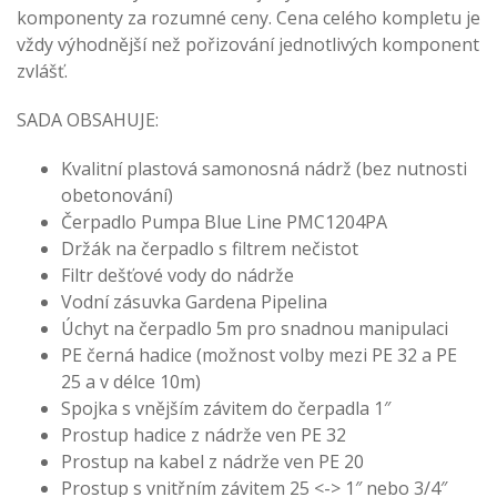
komponenty za rozumné ceny. Cena celého kompletu je
vždy výhodnější než pořizování jednotlivých komponent
zvlášť.
SADA OBSAHUJE:
Kvalitní plastová samonosná nádrž (bez nutnosti
obetonování)
Čerpadlo Pumpa Blue Line PMC1204PA
Držák na čerpadlo s filtrem nečistot
Filtr dešťové vody do nádrže
Vodní zásuvka Gardena Pipelina
Úchyt na čerpadlo 5m pro snadnou manipulaci
PE černá hadice (možnost volby mezi PE 32 a PE
25 a v délce 10m)
Spojka s vnějším závitem do čerpadla 1″
Prostup hadice z nádrže ven PE 32
Prostup na kabel z nádrže ven PE 20
Prostup s vnitřním závitem 25 <-> 1″ nebo 3/4″