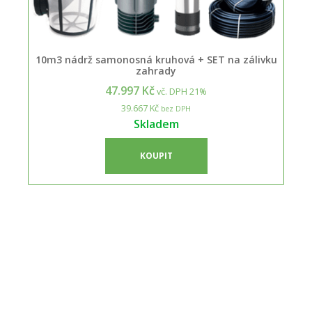
10m3 nádrž samonosná kruhová + SET na zálivku
zahrady
47.997 Kč
vč. DPH 21%
39.667 Kč
bez DPH
Skladem
KOUPIT