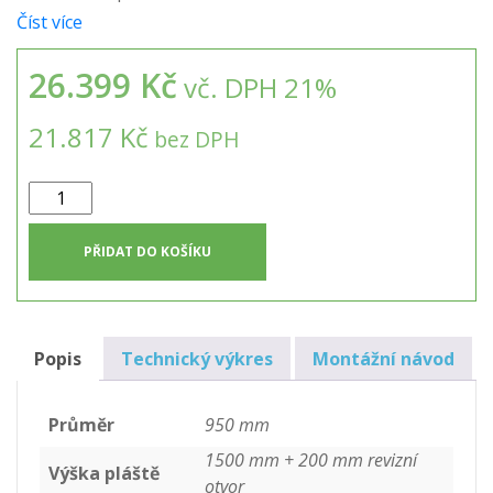
Číst více
26.399 Kč
vč. DPH 21%
21.817 Kč
bez DPH
1m3
nádrž
samonosná
PŘIDAT DO KOŠÍKU
kruhová
+
SET
na
Popis
Technický výkres
Montážní návod
zálivku
zahrady
Průměr
950 mm
množství
1500 mm + 200 mm revizní
Výška pláště
otvor