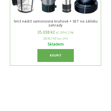
5m3 nádrž samonosná kruhová + SET na zálivku
zahrady
35.038 Kč
vč. DPH 21%
28.957 Kč
bez DPH
Skladem
KOUPIT