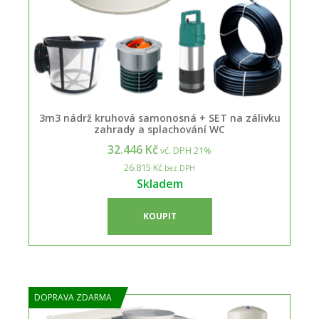
3m3 nádrž kruhová samonosná + SET na zálivku
zahrady a splachování WC
32.446 Kč
vč. DPH 21%
26.815 Kč
bez DPH
Skladem
KOUPIT
DOPRAVA ZDARMA