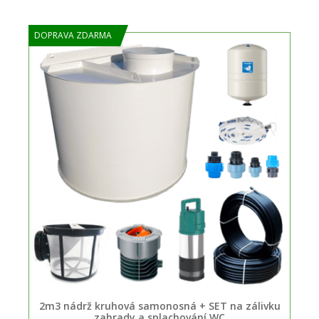
DOPRAVA ZDARMA
2m3 nádrž kruhová samonosná + SET na zálivku
zahrady a splachování WC