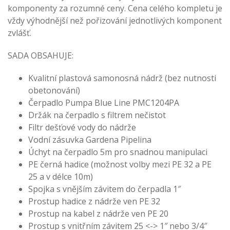
komponenty za rozumné ceny. Cena celého kompletu je
vždy výhodnější než pořizování jednotlivých komponent
zvlášť.
SADA OBSAHUJE:
Kvalitní plastová samonosná nádrž (bez nutnosti
obetonování)
Čerpadlo Pumpa Blue Line PMC1204PA
Držák na čerpadlo s filtrem nečistot
Filtr dešťové vody do nádrže
Vodní zásuvka Gardena Pipelina
Úchyt na čerpadlo 5m pro snadnou manipulaci
PE černá hadice (možnost volby mezi PE 32 a PE
25 a v délce 10m)
Spojka s vnějším závitem do čerpadla 1″
Prostup hadice z nádrže ven PE 32
Prostup na kabel z nádrže ven PE 20
Prostup s vnitřním závitem 25 <-> 1″ nebo 3/4″