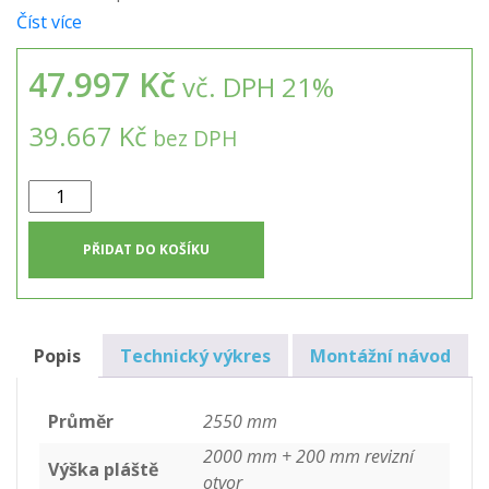
Číst více
47.997 Kč
vč. DPH 21%
39.667 Kč
bez DPH
10m3
nádrž
samonosná
PŘIDAT DO KOŠÍKU
kruhová
+
SET
na
Popis
Technický výkres
Montážní návod
zálivku
zahrady
Průměr
2550 mm
množství
2000 mm + 200 mm revizní
Výška pláště
otvor