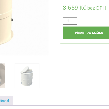
8.659 Kč
bez DPH
Samonosná
vodoměrná
šachta
PŘIDAT DO KOŠÍKU
VSS-
3
množství
návod