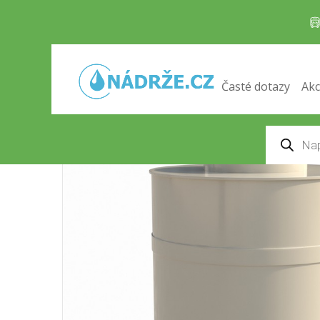
Samonosná vodoměrná šachta
Domů
/
Šachty
/
VODOMĚRNÉ ŠACHTY
/
Samono
Časté dotazy
Akc
Products
search