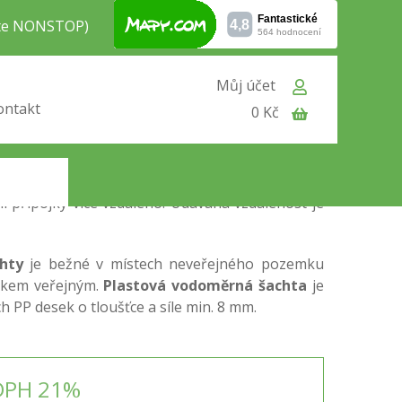
jte NONSTOP)
Můj účet
chta VSS-3
ontakt
0 Kč
vá se používá k napojední přípojky vodovodu
mu řádu. Toto napojení na hlavní vodovodní
e používá především v místě, kde se nedá
 budouvy (nemosvitosti), nebo v místech kde je
 přípojky více vzdáleno. Udávaná vzdálenost je
hty
je bežné v místech neveřejného pozemku
emkem veřejným.
Plastová vodoměrná šachta
je
h PP desek o tloušťce a síle min. 8 mm.
DPH 21%