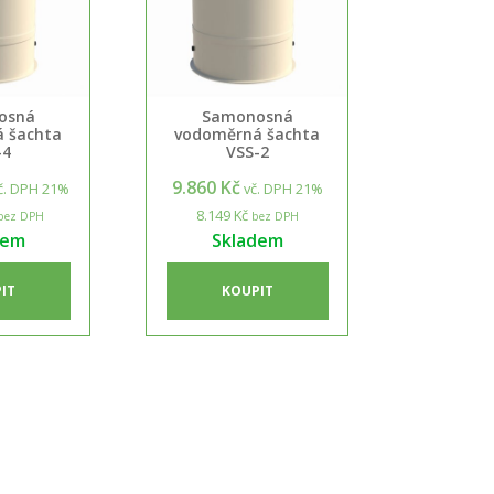
osná
Samonosná
 šachta
vodoměrná šachta
-4
VSS-2
9.860 Kč
č. DPH 21%
vč. DPH 21%
8.149 Kč
bez DPH
bez DPH
dem
Skladem
IT
KOUPIT