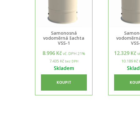
Samonosná
Samon
vodoměrná šachta
vodoměrná
VSS-1
VSS
8.996 Kč
12.329 Kč
vč. DPH 21%
v
7.435 Kč
10.189 Kč
bez DPH
Skladem
Skla
KOUPIT
KOUP