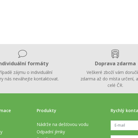
ndividuální formáty
Doprava zdarma
řípadě zájmu o individuální
Veškeré zboží vám doruč
y nás neváhejte kontaktovat.
zdarma až do místa určení, a
celé ČR.
rmace
Produkty
Rychlý kont
Nádrže na dešťovou vodu
ky
Odpadní jímky