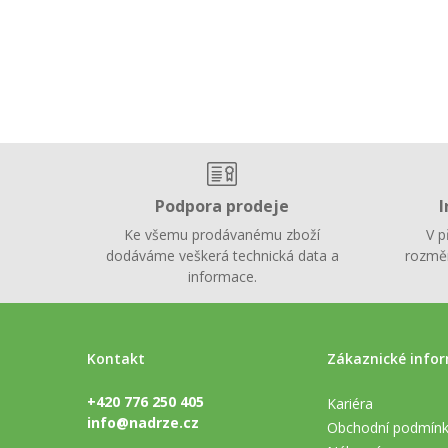
Podpora prodeje
I
Ke všemu prodávanému zboží
V p
dodáváme veškerá technická data a
rozměr
informace.
Kontakt
Zákaznické info
+420 776 250 405
Kariéra
info@nadrze.cz
Obchodní podmín