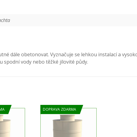
achta
 nutné dále obetonovat. Vyznačuje se lehkou instalací a vy
u spodní vody nebo těžké jílovité půdy.
MA
DOPRAVA ZDARMA