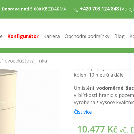
+420 703 124 848
(Vole
Doprava nad 5 000 Kč
ZDARMA
 VSS-3
sné kruhové vodoměrné šachty
/ Samonosná vodoměrná ša
e
Konfigurátor
Kariéra
Obchodní podmínky
Blog
K
Vodoměrná šachta plasto
k centrálnímu vodovodní
řád
vodoměrné šachty
s
vodoměr umístit do hlavní
možné připojení vodovodní
kolem 10 metrů a dále.
Umístění
vodoměrné šac
v blízkosti hranic s poz
vyrobena z vysoce kvalitníc
Číst více
10.477 Kč
vč. 