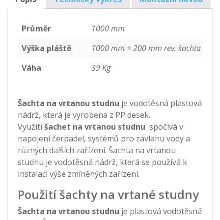
množství
Průměr
1000 mm
Výška pláště
1000 mm + 200 mm rev. šachta
Váha
39 Kg
Šachta na vrtanou studnu
je vodotěsná plastová
nádrž, která je vyrobena z PP desek.
Využití
šachet na vrtanou studnu
spočívá v
napojení čerpadel, systémů pro závlahu vody a
různých dalších zařízení. Šachta na vrtanou
studnu je vodotěsná nádrž, která se používá k
instalaci výše zmíněných zařízení.
Použití šachty na vrtané studny
Šachta na vrtanou studnu
je plastová vodotěsná