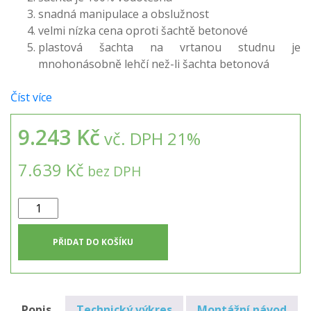
snadná manipulace a obslužnost
velmi nízka cena oproti šachtě betonové
plastová šachta na vrtanou studnu je
mnohonásobně lehčí než-li šachta betonová
Číst více
9.243 Kč
vč. DPH 21%
7.639 Kč
bez DPH
Samonosná
šachta
na
PŘIDAT DO KOŠÍKU
vrtanou
studnu
SVS-
3
Popis
Technický výkres
Montážní návod