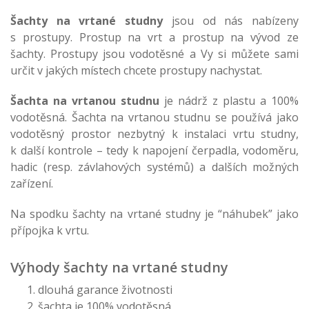
Šachty na vrtané studny
jsou od nás nabízeny
s prostupy. Prostup na vrt a prostup na vývod ze
šachty. Prostupy jsou vodotěsné a Vy si můžete sami
určit v jakých místech chcete prostupy nachystat.
Šachta na vrtanou studnu
je nádrž z plastu a 100%
vodotěsná. Šachta na vrtanou studnu se používá jako
vodotěsný prostor nezbytný k instalaci vrtu studny,
k další kontrole – tedy k napojení čerpadla, vodoměru,
hadic (resp. závlahových systémů) a dalších možných
zařízení.
Na spodku šachty na vrtané studny je “náhubek” jako
přípojka k vrtu.
Výhody šachty na vrtané studny
dlouhá garance životnosti
šachta je 100% vodotěsná