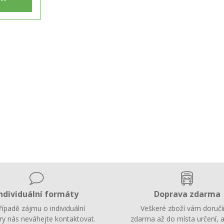
ndividuální formáty
Doprava zdarma
řípadě zájmu o individuální
Veškeré zboží vám doruč
y nás neváhejte kontaktovat.
zdarma až do místa určení, a