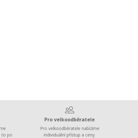
Pro velkoodběratele
íme
Pro velkoodběratele nabízíme
 to po
individuální přístup a ceny.