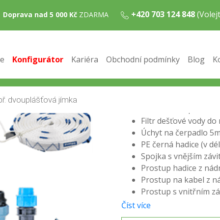
+420 703 124 848
(Vole
Doprava nad 5 000 Kč
ZDARMA
splachování WC
e
Konfigurátor
Kariéra
Obchodní podmínky
Blog
K
SADA OBSAHUJE:
Čerpadlo Pumpa Blu
Tlaková expanzní nád
Držák na čerpadlo s f
Filtr dešťové vody do
Úchyt na čerpadlo 5
PE černá hadice (v dé
Spojka s vnějším závi
Prostup hadice z nád
Prostup na kabel z n
Prostup s vnitřním zá
Číst více