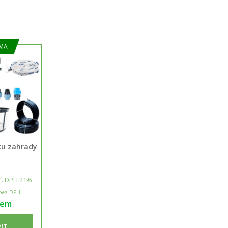
MA
vku zahrady
č. DPH 21%
bez DPH
dem
IT