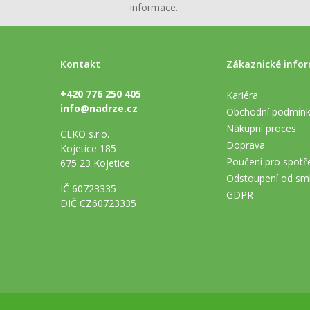
informace.
Kontakt
Zákaznické info
+420 776 250 405
Kariéra
info@nadrze.cz
Obchodní podmín
Nákupní proces
CEKO s.r.o.
Doprava
Kojetice 185
Poučení pro spotře
675 23 Kojetice
Odstoupení od sm
IČ 60723335
GDPR
DIČ CZ60723335