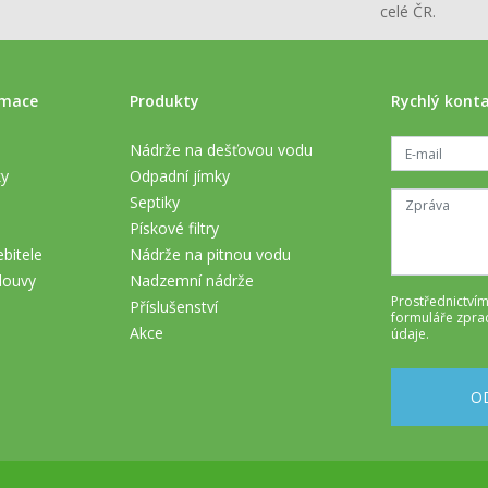
celé ČR.
rmace
Produkty
Rychlý kont
Nádrže na dešťovou vodu
ky
Odpadní jímky
Septiky
Pískové filtry
bitele
Nádrže na pitnou vodu
louvy
Nadzemní nádrže
Prostřednictvím
Příslušenství
formuláře
zpra
Akce
údaje
.
O