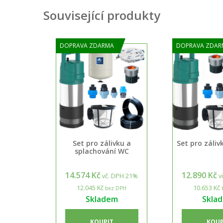
Související produkty
DOPRAVA ZDARMA
DOPRAVA ZDAR
Set pro zálivku a
Set pro záli
splachování WC
14.574 Kč
12.890 Kč
vč. DPH 21%
v
12.045 Kč
10.653 Kč
bez DPH
Skladem
Skla
KOUPIT
KOUP