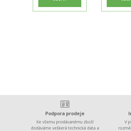
Podpora prodeje
I
Ke všemu prodávanému zboží
V p
dodáváme veškerá technická data a
rozměr