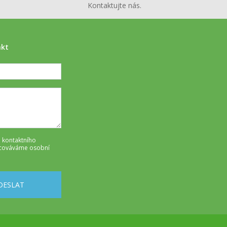
Kontaktujte nás.
akt
 kontaktního
cováváme osobní
DESLAT