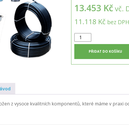
13.453 Kč
vč. 
11.118 Kč
bez DP
Set
pro
splachování
PŘIDAT DO KOŠÍKU
WC
množství
návod
 složen z vysoce kvalitních komponentů, které máme v praxi