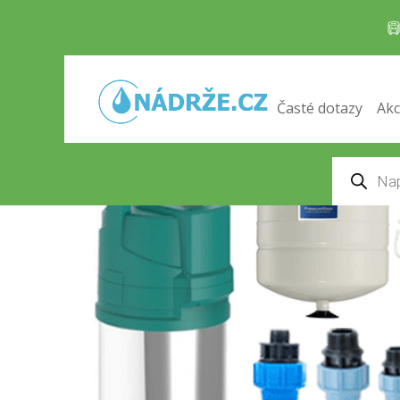
Set pro splachování WC
Domů
/
Příslušenství
/
Sety k nádržím
/ Set pro 
Časté dotazy
Akc
Products
search