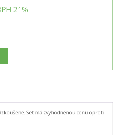
DPH 21%
H
 odzkoušené. Set má zvýhodněnou cenu oproti