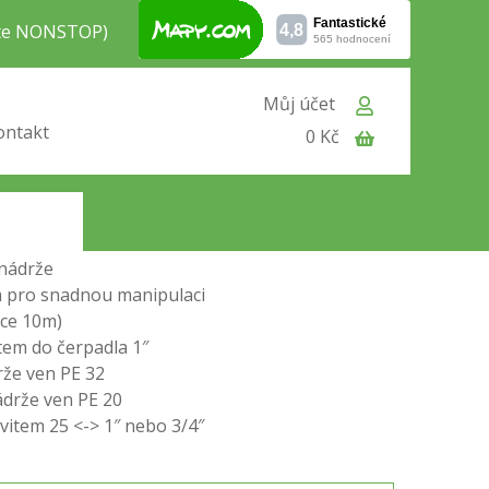
jte NONSTOP)
Můj účet
ontakt
0 Kč
e Line PMC1204PA
oba 8-12 l
iltrem nečistot
 nádrže
m pro snadnou manipulaci
lce 10m)
tem do čerpadla 1″
rže ven PE 32
ádrže ven PE 20
vitem 25 <-> 1″ nebo 3/4″