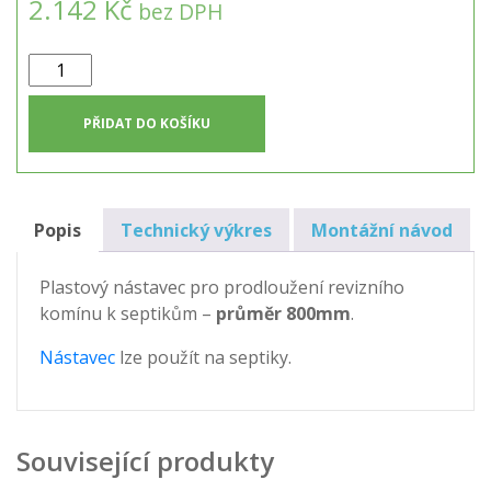
2.142 Kč
bez DPH
Nástavec
revizního
komínu
PŘIDAT DO KOŠÍKU
na
septik
(80cm
průměr)
Popis
Technický výkres
Montážní návod
–
70cm
Plastový nástavec pro prodloužení revizního
množství
komínu k septikům –
průměr 800mm
.
Nástavec
lze použít na septiky.
Související produkty