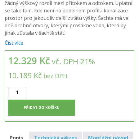
žádný výškový rozdíl mezi přítokem a odtokem. Uplatní
se také tam, kde není na podélném profilu kanalizace
prostor pro jakouoliv další ztrátu výšky. Šachta má ve
dně drobné otvory, kterými prosákne voda, která by
jinak zůstala v šachtě stát.
Číst více
12.329 Kč
vč. DPH 21%
10.189 Kč
bez DPH
Filtrační
šachta
s
PŘIDAT DO KOŠÍKU
vyjímatelným
košem
množství
Popis
Technický výkres
Montážní návod