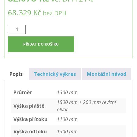
68.329 Kč
bez DPH
Přečerpávací
stanice
samonosná
PŘIDAT DO KOŠÍKU
tlaková
PSST-
2
-
Popis
Technický výkres
Montážní návod
penzion
množství
Průměr
1300 mm
1500 mm + 200 mm revizní
Výška pláště
otvor
Výška přítoku
1100 mm
Výška odtoku
1300 mm