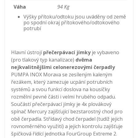
Váha
94 Kg
Výšky přítoku/odtoku jsou uváděny od země
po spodní okraj přítokového/odtokového
potrubí
Hlavní ústrojí
přečerpávací jímky
je vybaveno
(pro tlakový typ kanalizace)
dvěma
nejkvalitnějšími celonerezovými čerpadly
PUMPA INOX Morava se zesíleným kaleným
řezákem, který zamezuje ucpání potrubních
systémů a svou funkcí doslova na kousíčky
rozmělní pevné části i velmi hrubého odpadu.
Součástí přečerpávací jímky je 4x plovákový
spínač Mercury zajišťující bezstarostný chod pro
obě čerpadla. Střídavý chod čerpadel (tudíž jejich
rovnoměrného využití) a jejich kontrolu zajišťuje
špičková řídící jednotka FourGroup Extreme 2.