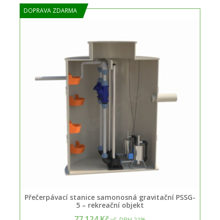
DOPRAVA ZDARMA
Přečerpávací stanice samonosná gravitační PSSG-
5 – rekreační objekt
77.124 Kč
vč. DPH 21%