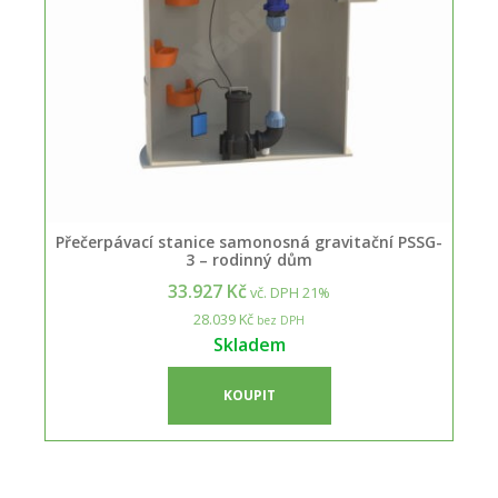
Přečerpávací stanice samonosná gravitační PSSG-
3 – rodinný dům
33.927 Kč
vč. DPH 21%
28.039 Kč
bez DPH
Skladem
KOUPIT