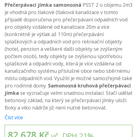
Přečerpávací jímka samonosná
PSST 2 o objemu 2m3
je vhodná pro tlakové (tlaková kanalizace v tomto
případě doporučena pro přečerpávaní odpadních vod
pro objekty vzdálené od kanalizace 20m a více
(konkrétně je výtlak až 110m) přečerpávání
splaškových a odpadních vod pro rekreační objekty
(hotel, penzion a veškeré další objekty se zvýšeným
počtem osob), tedy objekty se zvýšenou spotřebou
splaškové a odpadní vody, která je více vzdálena od
kanalizačního systému příslušné obce nebo sběrnému
místu odpadních vod. Využití je možné samozřejmě také
pro rodinné domy.
Samonosná kruhová přečerpávací
jímka
se vyznačuje velmi snadnou instalací. Stačí udělat
betonový základ, na který se přečerpávací jímky uloží.
Boky a víko nádrže již není nutné betonovat.
Číst více
82.678 Kč
vč. DPH 21%