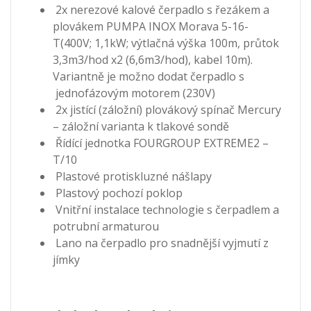
2x nerezové kalové čerpadlo s řezákem a
plovákem PUMPA INOX Morava 5-16-
T(400V; 1,1kW; výtlačná výška 100m, průtok
3,3m3/hod x2 (6,6m3/hod), kabel 10m).
Variantně je možno dodat čerpadlo s
jednofázovým motorem (230V)
2x jistící (záložní) plovákový spínač Mercury
– záložní varianta k tlakové sondě
Řídící jednotka FOURGROUP EXTREME2 –
T/10
Plastové protiskluzné nášlapy
Plastový pochozí poklop
Vnitřní instalace technologie s čerpadlem a
potrubní armaturou
Lano na čerpadlo pro snadnější vyjmutí z
jímky