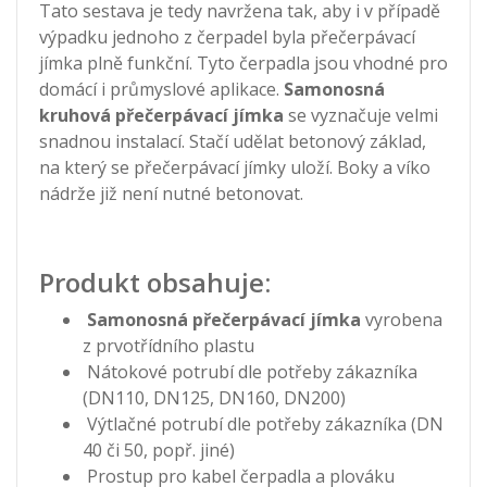
Tato sestava je tedy navržena tak, aby i v případě
výpadku jednoho z čerpadel byla přečerpávací
jímka plně funkční. Tyto čerpadla jsou vhodné pro
domácí i průmyslové aplikace.
Samonosná
kruhová přečerpávací jímka
se vyznačuje velmi
snadnou instalací. Stačí udělat betonový základ,
na který se přečerpávací jímky uloží. Boky a víko
nádrže již není nutné betonovat.
Produkt obsahuje:
Samonosná přečerpávací jímka
vyrobena
z prvotřídního plastu
Nátokové potrubí dle potřeby zákazníka
(DN110, DN125, DN160, DN200)
Výtlačné potrubí dle potřeby zákazníka (DN
40 či 50, popř. jiné)
Prostup pro kabel čerpadla a plováku