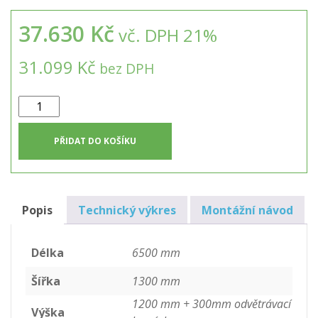
37.630 Kč
vč. DPH 21%
31.099 Kč
bez DPH
Pískový
filtr
12-
PŘIDAT DO KOŠÍKU
20
osob
množství
Popis
Technický výkres
Montážní návod
Délka
6500 mm
Šířka
1300 mm
1200 mm + 300mm odvětrávací
Výška