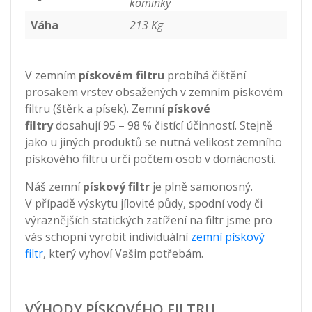
komínky
Váha
213 Kg
V zemním
pískovém filtru
probíhá čištění
prosakem vrstev obsažených v zemním pískovém
filtru (štěrk a písek). Zemní
pískové
filtry
dosahují 95 – 98 % čistící účinností. Stejně
jako u jiných produktů se nutná velikost zemního
pískového filtru urči počtem osob v domácnosti.
Náš zemní
pískový filtr
je plně samonosný.
V případě výskytu jílovité půdy, spodní vody či
výraznějších statických zatížení na filtr jsme pro
vás schopni vyrobit individuální
zemní pískový
filtr
, který vyhoví Vašim potřebám.
VÝHODY PÍSKOVÉHO FILTRU