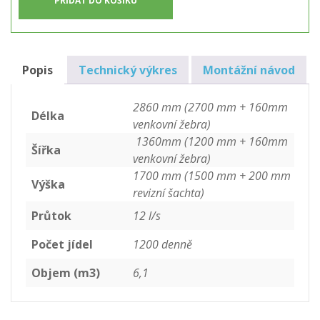
PŘIDAT DO KOŠÍKU
LTS1200
množství
Popis
Technický výkres
Montážní návod
2860 mm (2700 mm + 160mm
Délka
venkovní žebra)
1360mm (1200 mm + 160mm
Šířka
venkovní žebra)
1700 mm (1500 mm + 200 mm
Výška
revizní šachta)
Průtok
12 l/s
Počet jídel
1200 denně
Objem (m3)
6,1