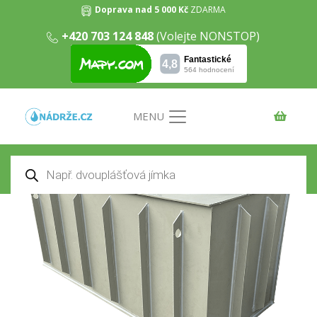
Doprava nad 5 000 Kč
ZDARMA
+420 703 124 848
(Volejte NONSTOP)
Odlučovač tuků – LTS1200
Domů
/
Odlučovače tuků
/ Odlučovač tuků – LTS1200
MENU
Products
search