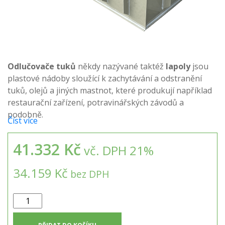
Odlučovače tuků
někdy nazývané taktéž
lapoly
jsou
plastové nádoby sloužící k zachytávání a odstranění
tuků, olejů a jiných mastnot, které produkují například
restaurační zařízení, potravinářských závodů a
podobně.
Číst více
41.332 Kč
vč. DPH 21%
34.159 Kč
bez DPH
Odlučovač
tuků
–