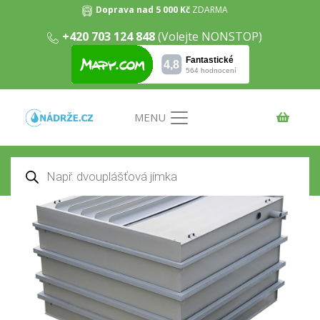
Doprava nad 5 000 Kč
ZDARMA
+420 703 124 848
(Volejte NONSTOP)
Nadzemní hranatá nádrž (UV filtr)
6m3
Domů
/
Nadzemní nádrže
/
Venkovní nadzemní hranaté
nádrže (UV)
/ Nadzemní hranatá nádrž (UV filtr) 6m3
MENU
Products
search