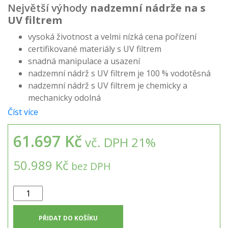
Největší výhody
nadzemní nádrže na s
UV filtrem
vysoká životnost a velmi nízká cena pořízení
certifikované materiály s UV filtrem
snadná manipulace a usazení
nadzemní nádrž s UV filtrem je 100 % vodotěsná
nadzemní nádrž s UV filtrem je chemicky a
mechanicky odolná
Číst více
61.697 Kč
vč. DPH 21%
50.989 Kč
bez DPH
Nadzemní
hranatá
nádrž
PŘIDAT DO KOŠÍKU