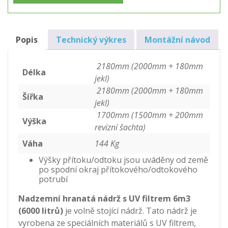
(UV
filtr)
6m3
množství
Popis
Technický výkres
Montážní návod
2180mm (2000mm + 180mm
Délka
jekl)
2180mm (2000mm + 180mm
Šířka
jekl)
1700mm (1500mm + 200mm
Výška
revizní šachta)
Váha
144 Kg
Výšky přítoku/odtoku jsou uváděny od země
po spodní okraj přítokového/odtokového
potrubí
Nadzemní hranatá nádrž s UV filtrem 6m3
(6000 litrů)
je volně stojící nádrž. Tato nádrž je
vyrobena ze speciálních materiálů s UV filtrem,