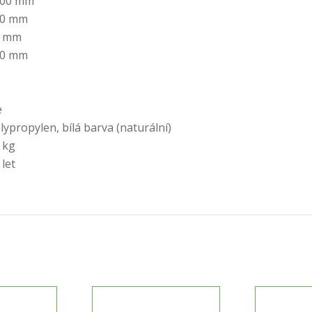
400 mm
/
00 mm
AT10
0 mm
/
50 mm
AT12
množství
e
lypropylen, bílá barva (naturální)
 kg
 let