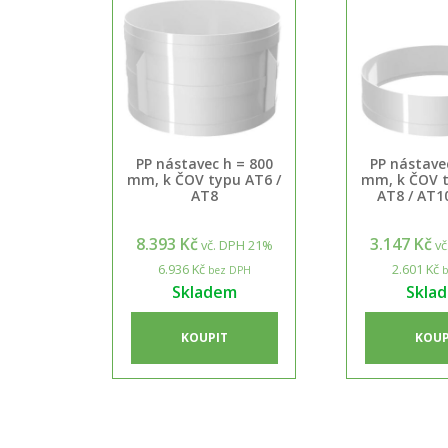
PP nástavec h = 800
PP nástave
mm, k ČOV typu AT6 /
mm, k ČOV t
AT8
AT8 / AT1
8.393 Kč
3.147 Kč
vč. DPH 21%
vč
6.936 Kč
2.601 Kč
bez DPH
b
Skladem
Skla
KOUPIT
KOUP