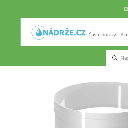
PP nástavec h = 400 mm, k ČOV
Domů
/
Čističky odpadních vod
/
PŘÍSLUŠENSTVÍ
Časté dotazy
Akc
Products
search