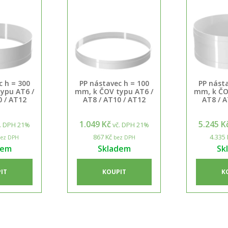
c h = 300
PP nástavec h = 100
PP násta
ypu AT6 /
mm, k ČOV typu AT6 /
mm, k ČO
0 / AT12
AT8 / AT10 / AT12
AT8 / A
1.049 Kč
5.245 K
. DPH 21%
vč. DPH 21%
867 Kč
4.335 
ez DPH
bez DPH
dem
Skladem
Sk
IT
KOUPIT
K