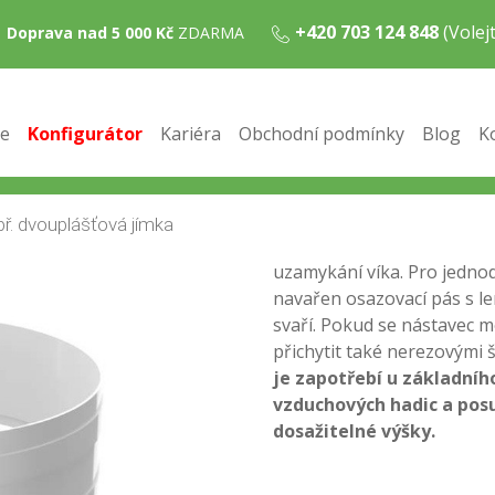
+420 703 124 848
(Vole
Doprava nad 5 000 Kč
ZDARMA
 typu AT6 / AT8 / AT10 / AT12
 K ČOV
/
Nástavce na ČOV
/ PP nástavec h = 400 mm, k ČOV 
e
Konfigurátor
Kariéra
Obchodní podmínky
Blog
K
Nástavec na ČOV se použí
uloženo ve větší hloubce.
ČOV s okolním terénem tak,
uzamykání víka. Pro jedn
navařen osazovací pás s l
svaří. Pokud se nástavec m
přichytit také nerezovými 
je zapotřebí u základníh
vzduchových hadic a pos
dosažitelné výšky.