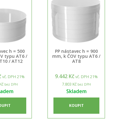
vec h = 500
PP nástavec h = 900
V typu AT6 /
mm, k ČOV typu AT6 /
T10 / AT12
AT8
č
9.442 Kč
vč. DPH 21%
vč. DPH 21%
Kč
7.803 Kč
bez DPH
bez DPH
ladem
Skladem
OUPIT
KOUPIT