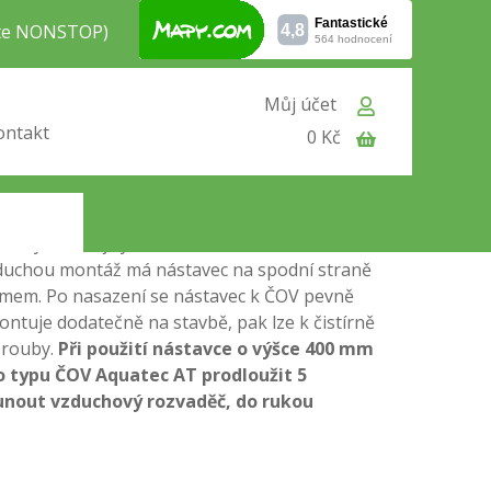
jte NONSTOP)
Můj účet
typu AT6 / AT8 / AT10 / AT12
ontakt
0 Kč
vá v případě, kdy je nátokové potrubí
Nástavcem je zapotřebí dorovnat výšku nádrže
 aby nad něj vyčnívala cca 50–100 mm, kvůli
oduchou montáž má nástavec na spodní straně
emem. Po nasazení se nástavec k ČOV pevně
ontuje dodatečně na stavbě, pak lze k čistírně
šrouby.
Při použití nástavce o výšce 400 mm
o typu ČOV Aquatec AT prodloužit 5
unout vzduchový rozvaděč, do rukou