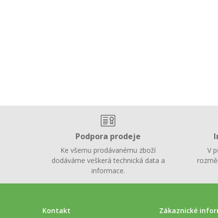
Podpora prodeje
I
Ke všemu prodávanému zboží
V p
dodáváme veškerá technická data a
rozměr
informace.
Kontakt
Zákaznické info