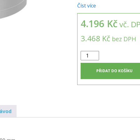
Číst více
4.196 Kč
vč. D
3.468 Kč
bez DPH
PP
nástavec
h
PŘIDAT DO KOŠÍKU
=
400
mm,
k
ČOV
návod
typu
AT6
/
AT8