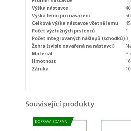
Průměr nástavce
1
Výška nástavce
4
Výška lemu pro nasazení
5
Celková výška nástavce včetně lemu
4
Počet výztužných prstenců
1
Počet integrovaných nášlapů (schodků)
0
Žebra (svisle navařená na nástavci)
N
Materiál
Po
Hmotnost
16
Záruka
10
Související produkty
DOPRAVA ZDARMA