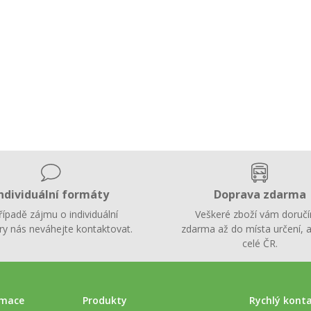
ndividuální formáty
Doprava zdarma
řípadě zájmu o individuální
Veškeré zboží vám doruč
y nás neváhejte kontaktovat.
zdarma až do místa určení, a
celé ČR.
rmace
Produkty
Rychlý kont