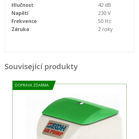
Hlučnost
42 dB
Napětí
230 V
Frekvence
50 Hz
Záruka
2 roky
Související produkty
DOPRAVA ZDARMA