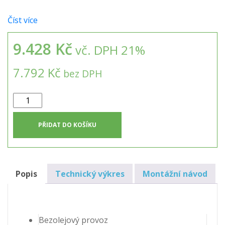
Číst více
9.428 Kč
vč. DPH 21%
7.792 Kč
bez DPH
Dmychadlo
SECOH
JDK-
PŘIDAT DO KOŠÍKU
S-
100
(k
ČOV
Popis
Technický výkres
Montážní návod
AT12
a
AT15
PLUS)
Bezolejový provoz