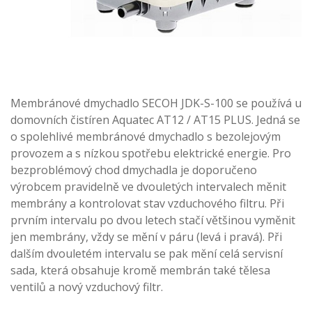
Membránové dmychadlo SECOH JDK-S-100 se používá u
domovních čistíren Aquatec AT12 / AT15 PLUS. Jedná se
o spolehlivé membránové dmychadlo s bezolejovým
provozem a s nízkou spotřebu elektrické energie. Pro
bezproblémový chod dmychadla je doporučeno
výrobcem pravidelně ve dvouletých intervalech měnit
membrány a kontrolovat stav vzduchového filtru. Při
prvním intervalu po dvou letech stačí většinou vyměnit
jen membrány, vždy se mění v páru (levá i pravá). Při
dalším dvouletém intervalu se pak mění celá servisní
sada, která obsahuje kromě membrán také tělesa
ventilů a nový vzduchový filtr.