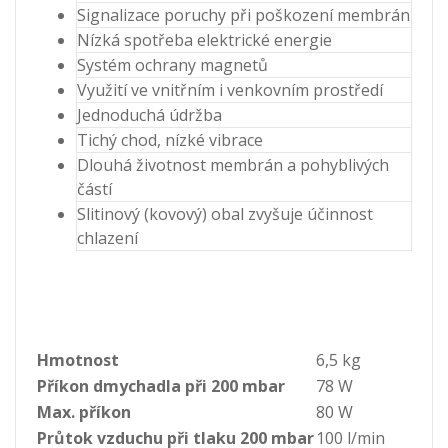
množství
Signalizace poruchy při poškození membrán
Nízká spotřeba elektrické energie
Systém ochrany magnetů
Využití ve vnitřním i venkovním prostředí
Jednoduchá údržba
Tichý chod, nízké vibrace
Dlouhá životnost membrán a pohyblivých
částí
Slitinový (kovový) obal zvyšuje účinnost
chlazení
Hmotnost
6,5 kg
Příkon dmychadla při 200 mbar
78 W
Max. příkon
80 W
Průtok vzduchu při tlaku 200 mbar
100 l/min