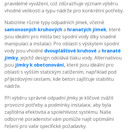
pravidelné vyvážení, což zdůrazňuje význam výběru
vhodné velikosti a typu nádrže pro konkrétní potřeby.
Nabízíme různé typy odpadních jímek, včetně
samonosných kruhových
a
hranatých jímek
, které
jsou ideální pro místa bez spodní vody díky snadné
manipulaci a instalaci. Pro oblasti s výskytem spodní
vody jsou vhodné
dvouplášťové kruhové
a
hranaté
jímky
, jejichž design odolává tlaku vody. Alternativou
jsou
jímky k obetonování
,
které jsou ideální pro
oblasti s vyšším statickým zatížením, například pod
příjezdovými cestami, kde beton zajišťuje stabilitu
nádrže.
Při výběru správné odpadní jímky je klíčové zvážit
provozní potřeby a podmínky instalace, aby byla
zajištěna efektivita a spolehlivost systému. Naše
odborné poradenství vám pomůže najít optimální
řešení pro vaše specifické požadavky.