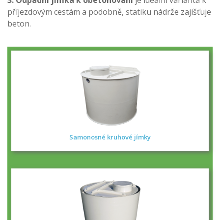
3. Odpadní jímka k obetonování
je ideální varianta k
příjezdovým cestám a podobně, statiku nádrže zajišťuje
beton.
Samonosné kruhové jímky