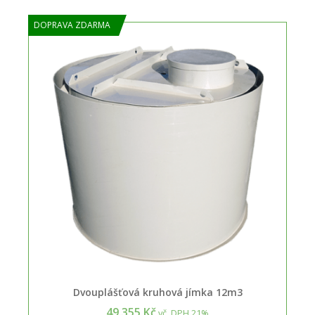
DOPRAVA ZDARMA
Dvouplášťová kruhová jímka 12m3
49.355 Kč
vč. DPH 21%