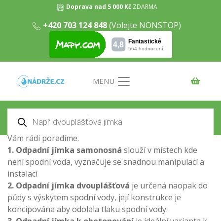
Doprava nad 5 000 Kč
ZDARMA
Odpadní jímky
+420 703 124 848
(Volejte NONSTOP)
Domů
/
Odpadní jímky
/ Stránka 2
Odpadní jímka
nebo chcete-li také splašková jímka je
určené pro sběr a záchyt odpadních vod například z
WC.
Jímka
je bezodtoková nádoba určená na vyvážení,
MENU
proto je důležité správně zvolit její velikost dle provozu
a vytížení a správné konstrukční řešení. U trvale
Products
obývaných objektů je provoz větší než například u
search
rekreačních objektů. S výběrem vhodné
odpadní jímky
Vám rádi poradíme.
1. Odpadní jímka samonosná
slouží v místech kde
není spodní voda, vyznačuje se snadnou manipulací a
instalací
2. Odpadní jímka dvouplášťová
je určená naopak do
půdy s výskytem spodní vody, její konstrukce je
koncipována aby odolala tlaku spodní vody.