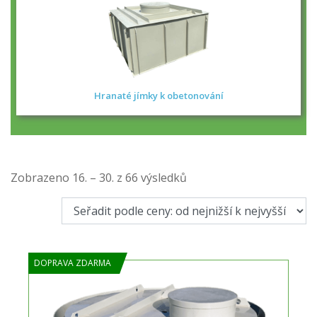
Hranaté jímky k obetonování
Seřazeno
Zobrazeno 16. – 30. z 66 výsledků
podle
ceny:
od
nejnižší
DOPRAVA ZDARMA