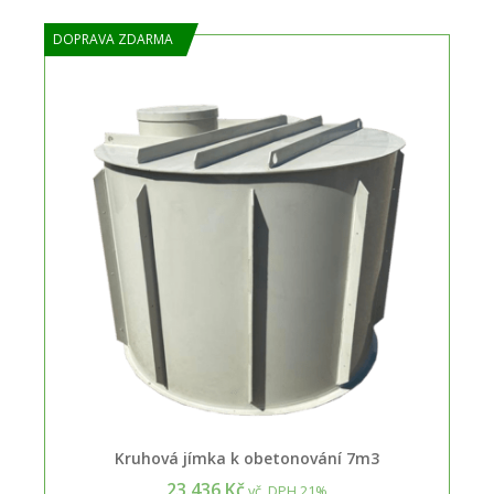
DOPRAVA ZDARMA
Kruhová jímka k obetonování 7m3
23.436 Kč
vč. DPH 21%