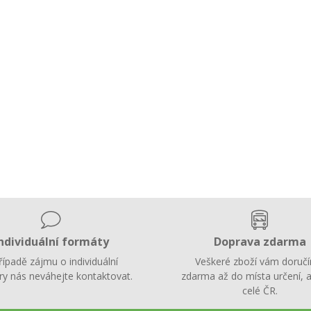
ndividuální formáty
Doprava zdarma
řípadě zájmu o individuální
Veškeré zboží vám doruč
y nás neváhejte kontaktovat.
zdarma až do místa určení, a
celé ČR.