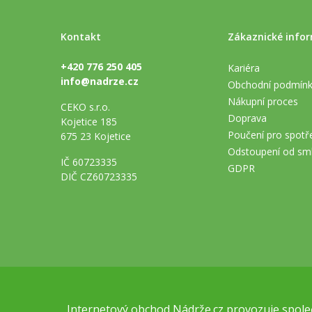
Kontakt
Zákaznické info
+420 776 250 405
Kariéra
info@nadrze.cz
Obchodní podmín
Nákupní proces
CEKO s.r.o.
Doprava
Kojetice 185
Poučení pro spotře
675 23 Kojetice
Odstoupení od sm
IČ 60723335
GDPR
DIČ CZ60723335
Internetový obchod
Nádrže.cz
provozuje společ