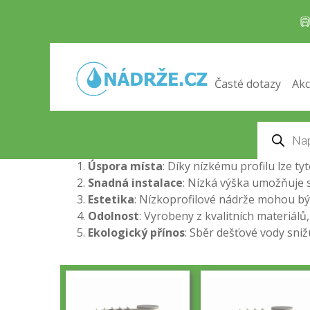
Nízkoprofilové nádrže
Domů
/
Nádrže na dešťovou vodu
/ Nízkoprofil
Nízkoprofilové nádrže na dešťovou vodu
jsou
Časté dotazy
Akc
nádrže jsou navrženy tak, aby byly nenápadné, s
ochraně životního prostředí.
Products
search
Nízkoprofilové nádrže mají řadu výhod, které je 
Úspora místa
: Díky nízkému profilu lze t
Snadná instalace
: Nízká výška umožňuje s
Estetika
: Nízkoprofilové nádrže mohou být
Odolnost
: Vyrobeny z kvalitních materiálů
Ekologický přínos
: Sběr dešťové vody snižu