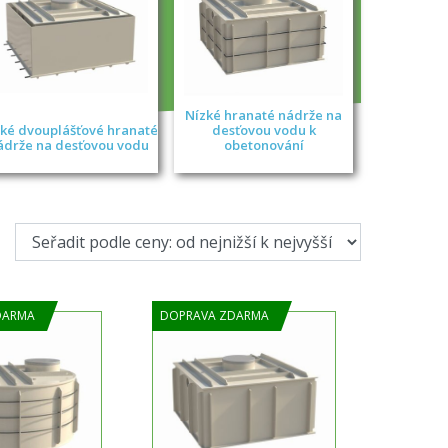
Nízké hranaté nádrže na
ké dvouplášťové hranaté
desťovou vodu k
ádrže na desťovou vodu
obetonování
DARMA
DOPRAVA ZDARMA