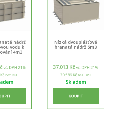
anatá nádrž
Nízká dvouplášťová
ovou vodu k
hranatá nádrž 5m3
ování 4m3
Kč
37.013 Kč
vč. DPH 21%
vč. DPH 21%
 Kč
30.589 Kč
bez DPH
bez DPH
ladem
Skladem
OUPIT
KOUPIT