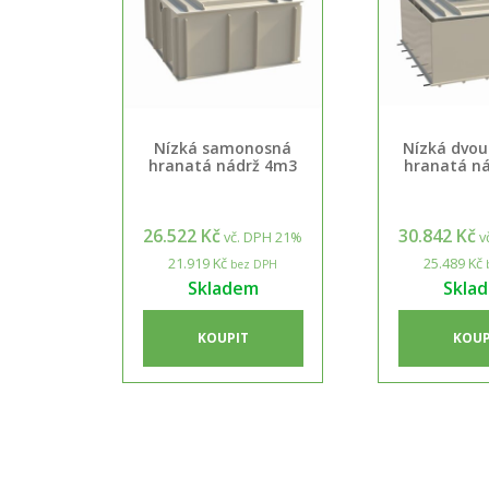
Nízká samonosná
Nízká dvou
hranatá nádrž 4m3
hranatá n
26.522 Kč
30.842 Kč
vč. DPH 21%
v
21.919 Kč
25.489 Kč
bez DPH
Skladem
Skla
KOUPIT
KOUP