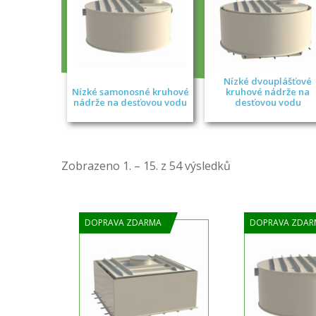
Nízké dvouplášťové
Nízké samonosné kruhové
kruhové nádrže na
nádrže na desťovou vodu
desťovou vodu
Seřazeno
Zobrazeno 1. – 15. z 54 výsledků
podle
ceny:
od
DOPRAVA ZDARMA
DOPRAVA ZDAR
nejnižší