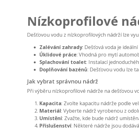
Nízkoprofilové n
Dešťovou vodu z nízkoprofilových nádrží lze vyu
Zalévání zahrady
: Dešťová voda je ideální
Úklidové práce
: Vhodná pro mytí automobi
Splachování toalet
: Instalací jednoduché
Doplňování bazénů
: Dešťovou vodu lze ta
Jak vybrat správnou nádrž
Při výběru nízkoprofilové nádrže na dešťovou vod
Kapacita
: Zvolte kapacitu nádrže podle vel
Materiál
: Vyberte nádrž vyrobenou z odoln
Umístění
: Zvažte, kde bude nádrž umístěna
Příslušenství
: Některé nádrže jsou dodáván