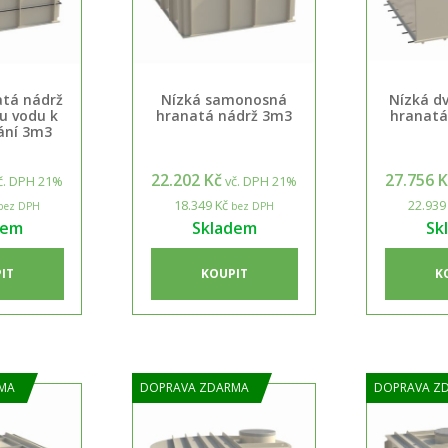
atá nádrž
Nízká samonosná
Nízká d
u vodu k
hranatá nádrž 3m3
hranatá
ání 3m3
22.202 Kč
27.756 
č. DPH 21%
vč. DPH 21%
18.349 Kč
22.939
bez DPH
bez DPH
dem
Skladem
Sk
IT
KOUPIT
K
MA
DOPRAVA ZDARMA
DOPRAVA Z