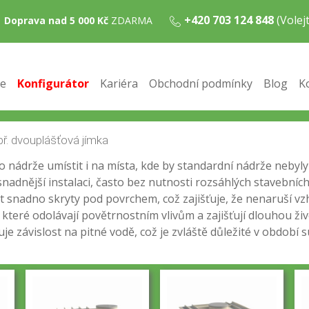
+420 703 124 848
(Vole
Doprava nad 5 000 Kč
ZDARMA
ové nádrže
 skvělým řešením pro efektivní sběr a využití dešťové vody,
e
Konfigurátor
Kariéra
Obchodní podmínky
Blog
K
nadno instalovatelné a přitom maximálně účinné. S jejich po
činí ideálním řešením pro sběr dešťové vody:
yto nádrže umístit i na místa, kde by standardní nádrže nebyl
nadnější instalaci, často bez nutnosti rozsáhlých stavebních
 snadno skryty pod povrchem, což zajišťuje, že nenaruší vz
, které odolávají povětrnostním vlivům a zajišťují dlouhou ži
je závislost na pitné vodě, což je zvláště důležité v období s