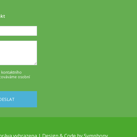
akt
 kontaktního
cováváme osobní
DESLAT
práva vyhrazena | Design & Code by
Symphony