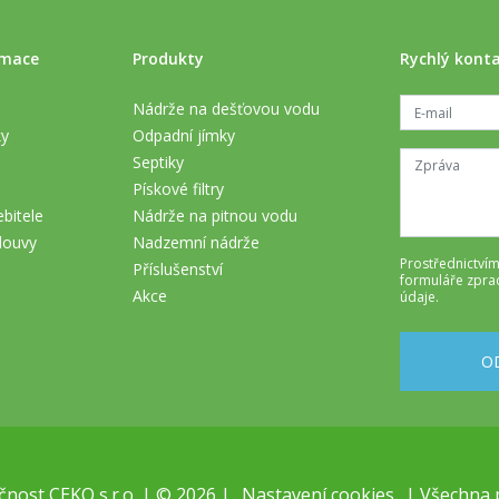
rmace
Produkty
Rychlý kont
Nádrže na dešťovou vodu
ky
Odpadní jímky
Septiky
Pískové filtry
bitele
Nádrže na pitnou vodu
louvy
Nadzemní nádrže
Prostřednictvím
Příslušenství
formuláře
zpra
Akce
údaje
.
O
nost CEKO s.r.o. | © 2026 |
Nastavení cookies
| Všechna 