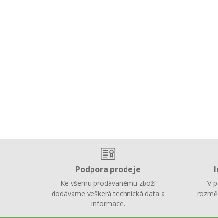
Podpora prodeje
I
Ke všemu prodávanému zboží
V p
dodáváme veškerá technická data a
rozměr
informace.