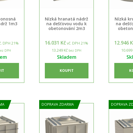
monosná
Nízká hranatá nádrž
Nízká kr
ádrž 1m3
na dešťovou vodu k
na dešť
obetonování 2m3
obeton
16.031 Kč
12.946 
č. DPH 21%
vč. DPH 21%
13.249 Kč
10.699
ez DPH
bez DPH
dem
Skladem
Sk
IT
KOUPIT
K
MA
DOPRAVA ZDARMA
DOPRAVA Z