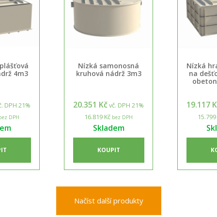
plášťová
Nízká samonosná
Nízká hr
ádrž 4m3
kruhová nádrž 3m3
na dešť
obeton
20.351 Kč
19.117 
č. DPH 21%
vč. DPH 21%
16.819 Kč
15.799
bez DPH
bez DPH
dem
Skladem
Sk
IT
KOUPIT
K
Načíst další produkty