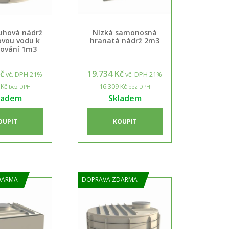
uhová nádrž
Nízká samonosná
ovou vodu k
hranatá nádrž 2m3
ování 1m3
Kč
19.734 Kč
vč. DPH 21%
vč. DPH 21%
 Kč
16.309 Kč
bez DPH
bez DPH
ladem
Skladem
OUPIT
KOUPIT
DARMA
DOPRAVA ZDARMA