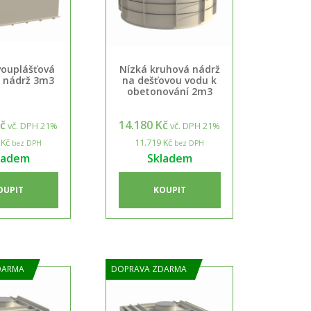
vouplášťová
Nízká kruhová nádrž
 nádrž 3m3
na dešťovou vodu k
obetonování 2m3
Kč
14.180 Kč
vč. DPH 21%
vč. DPH 21%
 Kč
11.719 Kč
bez DPH
bez DPH
ladem
Skladem
OUPIT
KOUPIT
DARMA
DOPRAVA ZDARMA