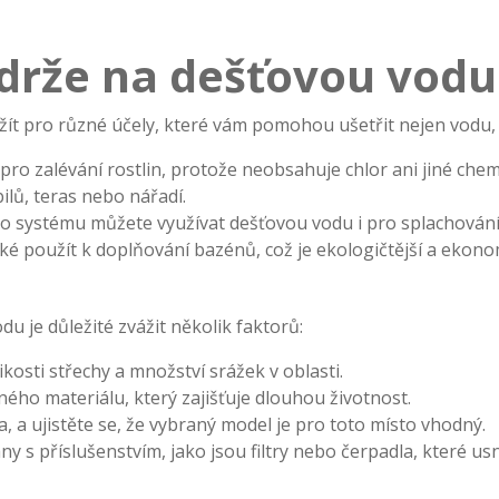
ádrže na dešťovou vodu
žít pro různé účely, které vám pomohou ušetřit nejen vodu, a
 pro zalévání rostlin, protože neobsahuje chlor ani jiné chem
lů, teras nebo nářadí.
ho systému můžete využívat dešťovou vodu i pro splachování 
ké použít k doplňování bazénů, což je ekologičtější a ekonom
u je důležité zvážit několik faktorů:
ikosti střechy a množství srážek v oblasti.
ého materiálu, který zajišťuje dlouhou životnost.
, a ujistěte se, že vybraný model je pro toto místo vhodný.
y s příslušenstvím, jako jsou filtry nebo čerpadla, které usn