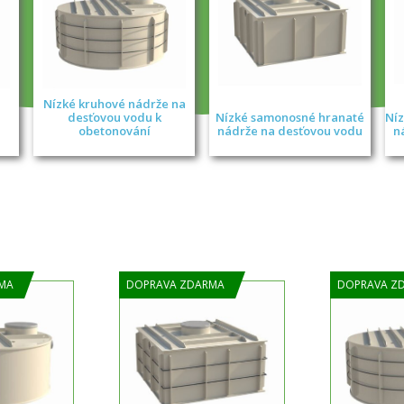
Nízké kruhové nádrže na
desťovou vodu k
Nízké samonosné hranaté
Níz
obetonování
nádrže na desťovou vodu
n
MA
DOPRAVA ZDARMA
DOPRAVA Z