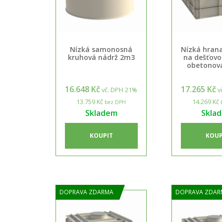
Nízká samonosná
Nízká hran
kruhová nádrž 2m3
na dešťovo
obetonov
16.648 Kč
17.265 Kč
vč. DPH 21%
v
13.759 Kč
14.269 Kč
bez DPH
Skladem
Skla
KOUPIT
KOUP
DOPRAVA ZDARMA
DOPRAVA ZDAR