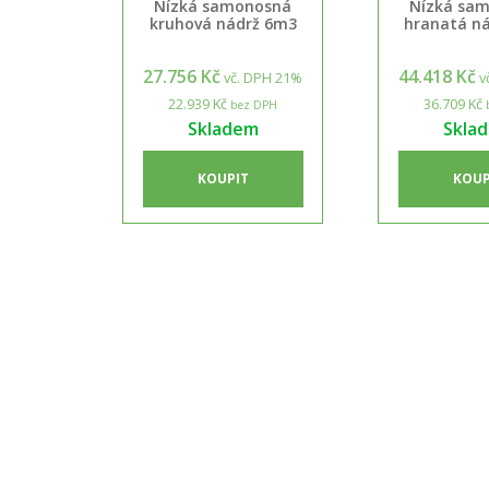
Nízká samonosná
Nízká sa
kruhová nádrž 6m3
hranatá n
27.756 Kč
44.418 Kč
vč. DPH 21%
v
22.939 Kč
36.709 Kč
bez DPH
Skladem
Skla
KOUPIT
KOUP