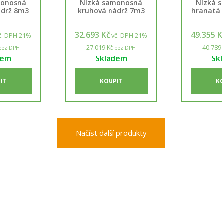
monosná
Nízká samonosná
Nízká 
ádrž 8m3
kruhová nádrž 7m3
hranatá
32.693 Kč
49.355 
č. DPH 21%
vč. DPH 21%
27.019 Kč
40.789
bez DPH
bez DPH
dem
Skladem
Sk
IT
KOUPIT
K
Načíst další produkty