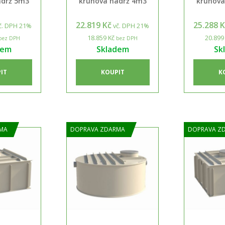
ádrž 5m3
kruhová nádrž 4m3
kruhová
22.819 Kč
25.288 
č. DPH 21%
vč. DPH 21%
18.859 Kč
20.899
bez DPH
bez DPH
dem
Skladem
Sk
IT
KOUPIT
K
MA
DOPRAVA ZDARMA
DOPRAVA Z