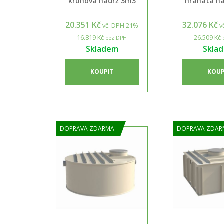
kruhová nádrž 3m3
hranatá n
20.351 Kč
32.076 Kč
vč. DPH 21%
v
16.819 Kč
26.509 Kč
bez DPH
Skladem
Skla
KOUPIT
KOUP
DOPRAVA ZDARMA
DOPRAVA ZDAR