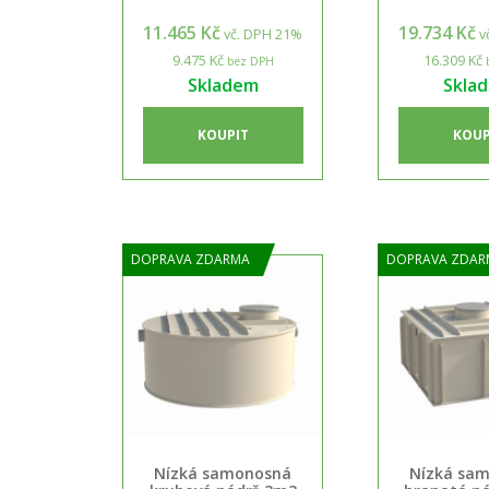
11.465 Kč
19.734 Kč
vč. DPH 21%
v
9.475 Kč
16.309 Kč
bez DPH
Skladem
Skla
KOUPIT
KOUP
DOPRAVA ZDARMA
DOPRAVA ZDAR
Nízká samonosná
Nízká sa