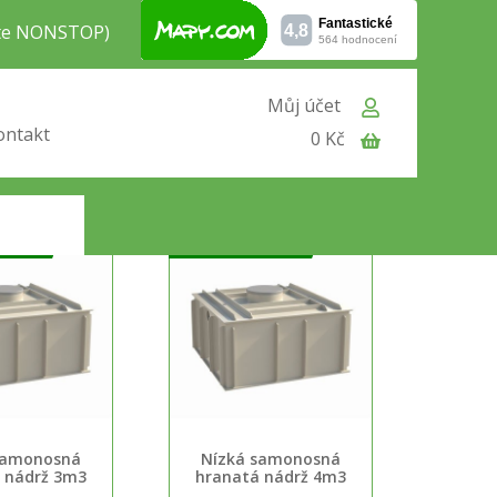
jte NONSTOP)
Můj účet
ontakt
0 Kč
DARMA
DOPRAVA ZDARMA
samonosná
Nízká samonosná
 nádrž 3m3
hranatá nádrž 4m3