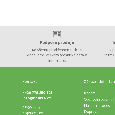
Podpora prodeje
I
Ke všemu prodávanému zboží
V p
dodáváme veškerá technická data a
rozměr
informace.
Kontakt
Zákaznické info
+420 776 250 405
Kariéra
info@nadrze.cz
Obchodní podmín
Nákupní proces
CEKO s.r.o.
Doprava
Kojetice 185