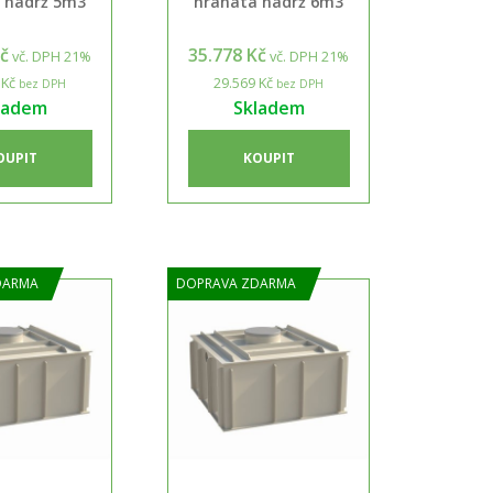
 nádrž 5m3
hranatá nádrž 6m3
Kč
35.778 Kč
vč. DPH 21%
vč. DPH 21%
 Kč
29.569 Kč
bez DPH
bez DPH
ladem
Skladem
OUPIT
KOUPIT
DARMA
DOPRAVA ZDARMA