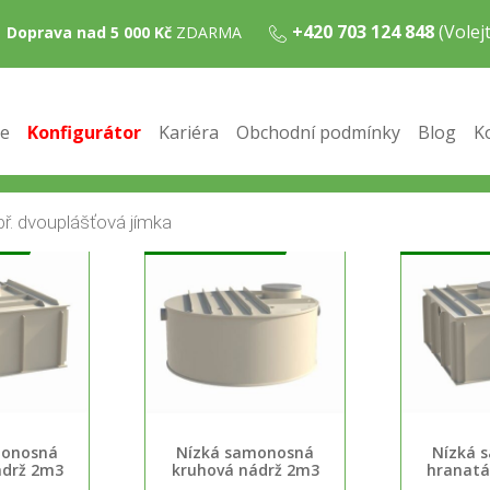
+420 703 124 848
(Vole
Doprava nad 5 000 Kč
ZDARMA
e
Konfigurátor
Kariéra
Obchodní podmínky
Blog
K
MA
DOPRAVA ZDARMA
DOPRAVA Z
monosná
Nízká samonosná
Nízká 
ádrž 2m3
kruhová nádrž 2m3
hranatá