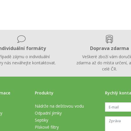
ndividuální formáty
Doprava zdarma
řípadě zájmu o individuální
Veškeré zboží vám doruč
y nás neváhejte kontaktovat.
zdarma až do místa určení, a
celé ČR.
rmace
Produkty
Rychlý kont
Nádrže na dešťovou vodu
ky
Odpadní jímky
Septiky
Pískové filtry