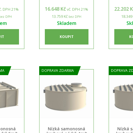
16.648 Kč
22.202 
č. DPH 21%
vč. DPH 21%
13.759 Kč
18.349
bez DPH
bez DPH
dem
Skladem
Sk
IT
KOUPIT
K
MA
DOPRAVA ZDARMA
DOPRAVA Z
monosná
Nízká samonosná
Nízká 