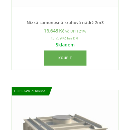
Nízká samonosná kruhová nádrž 2m3
16.648 Kč
vč. DPH 21%
13.759 Kč
bez DPH
Skladem
KOUPIT
DOPRAVA ZDARMA