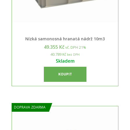
Nízká samonosná hranatá nádrž 10m3
49.355 Kč
vč. DPH 21%
40.789 Kč
bez DPH
Skladem
KOUPIT
DOPRAVA ZDARMA