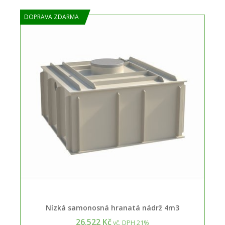
DOPRAVA ZDARMA
Nízká samonosná hranatá nádrž 4m3
26.522 Kč
vč. DPH 21%