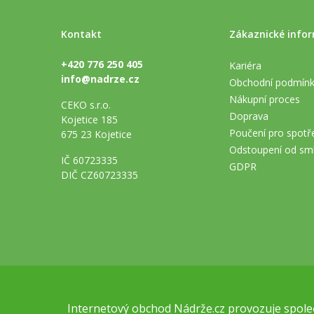
Kontakt
Zákaznické info
+420 776 250 405
Kariéra
info@nadrze.cz
Obchodní podmín
Nákupní proces
CEKO s.r.o.
Doprava
Kojetice 185
Poučení pro spotře
675 23 Kojetice
Odstoupení od sm
IČ 60723335
GDPR
DIČ CZ60723335
Internetový obchod
Nádrže.cz
provozuje společ