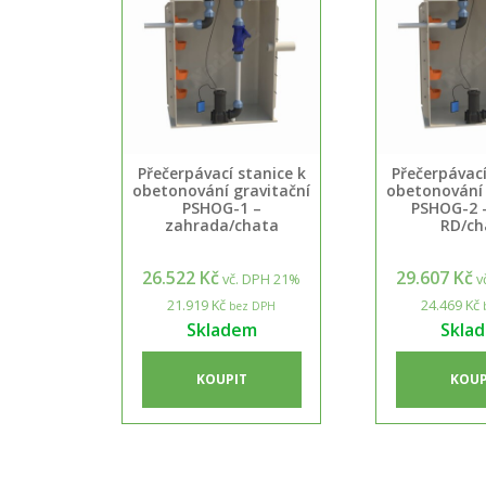
Přečerpávací stanice k
Přečerpávací
obetonování gravitační
obetonování 
PSHOG-1 –
PSHOG-2 
zahrada/chata
RD/ch
26.522 Kč
29.607 Kč
vč. DPH 21%
v
21.919 Kč
24.469 Kč
bez DPH
Skladem
Skla
KOUPIT
KOUP