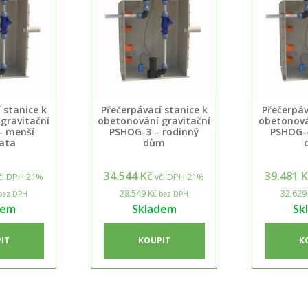
 stanice k
Přečerpávací stanice k
Přečerpáv
gravitační
obetonování gravitační
obetonová
– menší
PSHOG-3 – rodinný
PSHOG-4
ata
dům
34.544 Kč
39.481 
č. DPH 21%
vč. DPH 21%
28.549 Kč
32.629
bez DPH
bez DPH
dem
Skladem
Sk
IT
KOUPIT
K