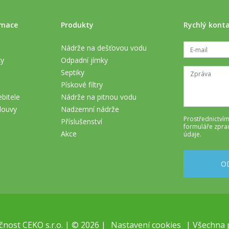
rmace
Produkty
Rychlý kont
Nádrže na dešťovou vodu
ky
Odpadní jímky
Septiky
Pískové filtry
bitele
Nádrže na pitnou vodu
louvy
Nadzemní nádrže
Prostřednictvím
Příslušenství
formuláře
zpra
Akce
údaje
.
O
nost CEKO s.r.o. | © 2026 |
Nastavení cookies
| Všechna 