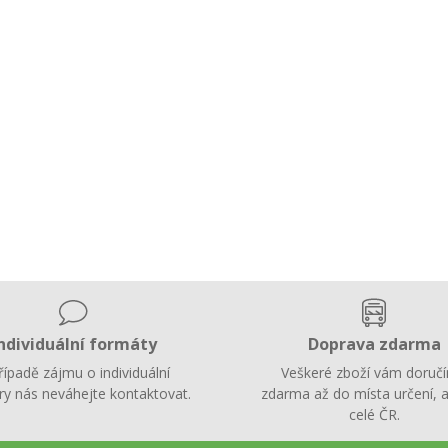
ndividuální formáty
Doprava zdarma
řípadě zájmu o individuální
Veškeré zboží vám doruč
y nás neváhejte kontaktovat.
zdarma až do místa určení, a
celé ČR.