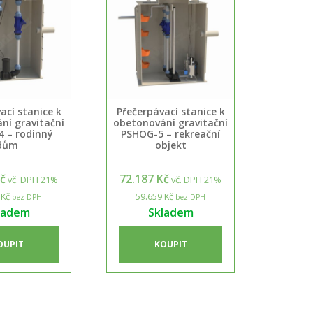
ací stanice k
Přečerpávací stanice k
ní gravitační
obetonování gravitační
 – rodinný
PSHOG-5 – rekreační
dům
objekt
Kč
72.187 Kč
vč. DPH 21%
vč. DPH 21%
 Kč
59.659 Kč
bez DPH
bez DPH
ladem
Skladem
OUPIT
KOUPIT