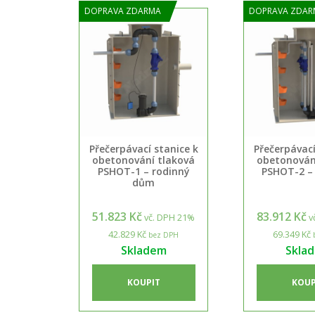
DOPRAVA ZDARMA
DOPRAVA ZDAR
Přečerpávací stanice k
Přečerpávací
obetonování tlaková
obetonován
PSHOT-1 – rodinný
PSHOT-2 –
dům
51.823 Kč
83.912 Kč
vč. DPH 21%
v
42.829 Kč
69.349 Kč
bez DPH
Skladem
Skla
KOUPIT
KOUP