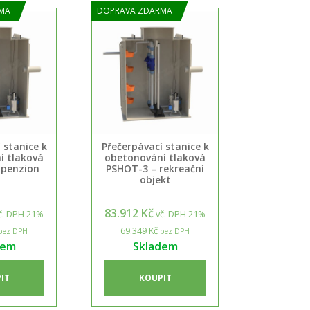
MA
DOPRAVA ZDARMA
 stanice k
Přečerpávací stanice k
í tlaková
obetonování tlaková
 penzion
PSHOT-3 – rekreační
objekt
83.912 Kč
č. DPH 21%
vč. DPH 21%
69.349 Kč
bez DPH
bez DPH
dem
Skladem
IT
KOUPIT