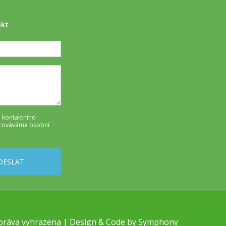
akt
 kontaktního
cováváme osobní
DESLAT
práva vyhrazena | Design & Code by
Symphony