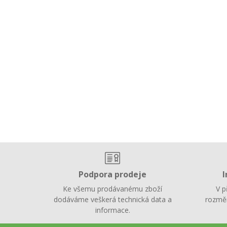
Podpora prodeje
I
Ke všemu prodávanému zboží
V p
dodáváme veškerá technická data a
rozměr
informace.