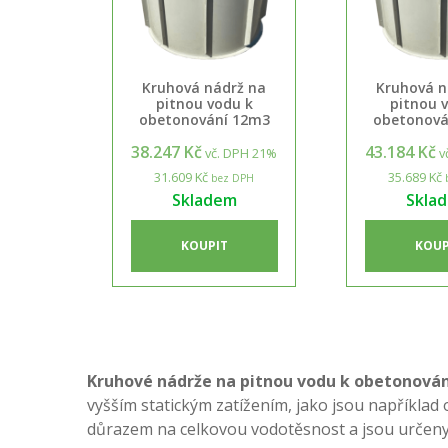
Kruhová nádrž na
Kruhová n
pitnou vodu k
pitnou 
obetonování 12m3
obetonová
38.247 Kč
43.184 Kč
vč. DPH 21%
v
31.609 Kč
35.689 Kč
bez DPH
Skladem
Skla
KOUPIT
KOUP
Kruhové nádrže na pitnou vodu k obetonován
vyšším statickým zatížením, jako jsou například
důrazem na celkovou vodotěsnost a jsou určeny pr