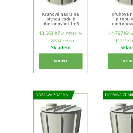
Kruhová nádrž na
Kruhová n
pitnou vodu k
pitnou 
obetonování 1m3
obetonov
13.563 Kč
14.797 Kč
vč. DPH 21%
v
11.209 Kč
12.229 Kč
bez DPH
Skladem
Skla
KOUPIT
KOUP
DOPRAVA ZDARMA
DOPRAVA ZDAR