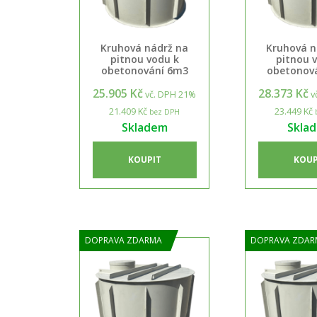
Kruhová nádrž na
Kruhová n
pitnou vodu k
pitnou 
obetonování 6m3
obetonov
25.905 Kč
28.373 Kč
vč. DPH 21%
v
21.409 Kč
23.449 Kč
bez DPH
Skladem
Skla
KOUPIT
KOUP
DOPRAVA ZDARMA
DOPRAVA ZDAR