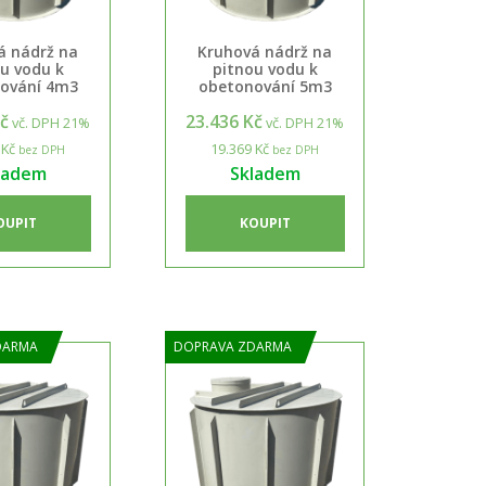
á nádrž na
Kruhová nádrž na
u vodu k
pitnou vodu k
ování 4m3
obetonování 5m3
Kč
23.436 Kč
vč. DPH 21%
vč. DPH 21%
 Kč
19.369 Kč
bez DPH
bez DPH
ladem
Skladem
OUPIT
KOUPIT
DARMA
DOPRAVA ZDARMA