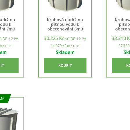
ádrž na
Kruhová nádrž na
Kruhov
vodu k
pitnou vodu k
pitno
ání 7m3
obetonování 8m3
obeton
30.225 Kč
33.310 
č. DPH 21%
vč. DPH 21%
24.979 Kč
27.529
bez DPH
bez DPH
dem
Skladem
Sk
IT
KOUPIT
K
MA