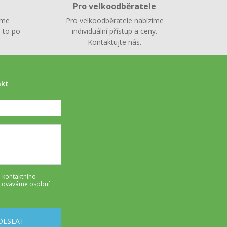
Pro velkoodběratele
íme
Pro velkoodběratele nabízíme
 to po
individuální přístup a ceny.
Kontaktujte nás.
akt
 kontaktního
cováváme osobní
DESLAT