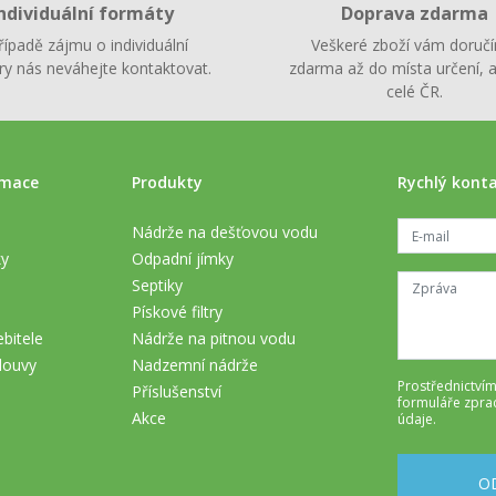
ndividuální formáty
Doprava zdarma
řípadě zájmu o individuální
Veškeré zboží vám doruč
y nás neváhejte kontaktovat.
zdarma až do místa určení, a
celé ČR.
rmace
Produkty
Rychlý kont
Nádrže na dešťovou vodu
ky
Odpadní jímky
Septiky
Pískové filtry
bitele
Nádrže na pitnou vodu
louvy
Nadzemní nádrže
Prostřednictvím
Příslušenství
formuláře
zpra
Akce
údaje
.
O