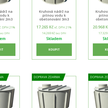
ádrž na
Kruhová nádrž na
Kruhov
vodu k
pitnou vodu k
pitno
ání 2m3
obetonování 3m3
obeton
17.265 Kč
20.968 
č. DPH 21%
vč. DPH 21%
14.269 Kč
17.329
bez DPH
bez DPH
dem
Skladem
Sk
IT
KOUPIT
K
MA
DOPRAVA ZDARMA
DOPRAVA Z