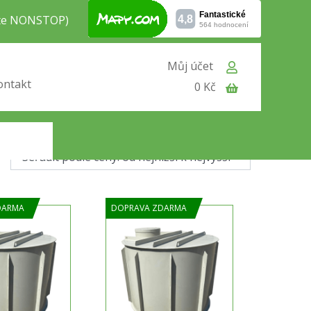
jte NONSTOP)
Můj účet
se
nádrž na pitnou vodu
liší především použitím
ontakt
0 Kč
onování
slouží do míst kde předpokládáme vyšší
DARMA
DOPRAVA ZDARMA