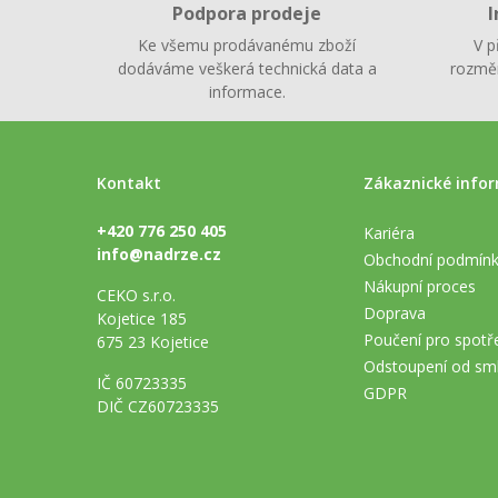
Podpora prodeje
I
Ke všemu prodávanému zboží
V p
dodáváme veškerá technická data a
rozměr
informace.
Kontakt
Zákaznické info
+420 776 250 405
Kariéra
info@nadrze.cz
Obchodní podmín
Nákupní proces
CEKO s.r.o.
Doprava
Kojetice 185
Poučení pro spotře
675 23 Kojetice
Odstoupení od sm
IČ 60723335
GDPR
DIČ CZ60723335