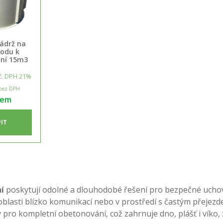
ádrž na
vodu k
ní 15m3
č. DPH 21%
bez DPH
dem
IT
í
poskytují odolné a dlouhodobé řešení pro bezpečné uchov
 oblasti blízko komunikací nebo v prostředí s častým přejezd
o kompletní obetonování, což zahrnuje dno, plášť i víko, zaj